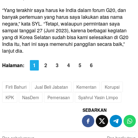
“Yang terakhir saya harus ke India dalam forum G20, dan
banyak pertemuan yang harus saya lakukan atas nama
negara,” kata SYL. “Tetapi, walaupun permintaan saya
sampai tanggal 27 (Juni 2023), karena berbagai kegiatan
yang di Korea Selatan sudah bisa kami selesaikan di G20
India itu, hari ini saya memenuhi panggilan secara baik,”
lanjut dia.
Halaman:
1
2
3
4
5
6
Firli Bahuri
Jual Beli Jabatan
Kementan
Korupsi
KPK
NasDem
Pemerasan
Syahrul Yasin Limpo
SEBARKAN