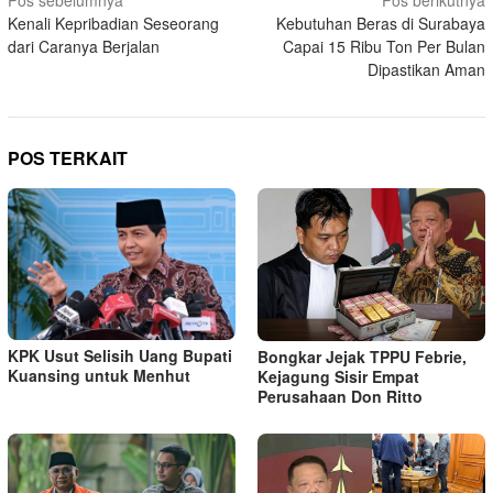
Navigasi
Pos sebelumnya
Pos berikutnya
Kenali Kepribadian Seseorang
Kebutuhan Beras di Surabaya
pos
dari Caranya Berjalan
Capai 15 Ribu Ton Per Bulan
Dipastikan Aman
POS TERKAIT
KPK Usut Selisih Uang Bupati
Bongkar Jejak TPPU Febrie,
Kuansing untuk Menhut
Kejagung Sisir Empat
Perusahaan Don Ritto