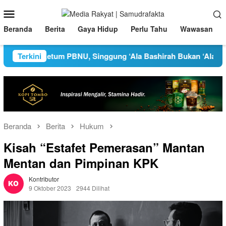
Loncat
Menu
ke
Mobile
konten
Beranda
Berita
Gaya Hidup
Perlu Tahu
Wawasan
Ketum PBNU, Singgung ‘Ala Bashirah Bukan ‘Ala Bisharah
Terkini
Beranda
Berita
Hukum
Kisah “Estafet Pemerasan” Mantan
Mentan dan Pimpinan KPK
Kontributor
9 Oktober 2023
2944 Dilihat