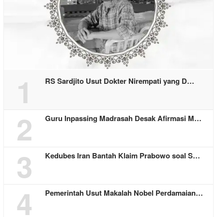
1
RS Sardjito Usut Dokter Nirempati yang D…
2
Guru Inpassing Madrasah Desak Afirmasi M…
3
Kedubes Iran Bantah Klaim Prabowo soal S…
4
Pemerintah Usut Makalah Nobel Perdamaian…