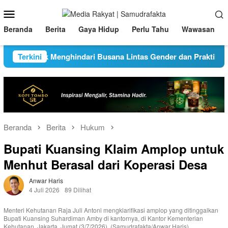
Loncat
Menu
ke
Mobile
konten
Beranda
Berita
Gaya Hidup
Perlu Tahu
Wawasan
ntuk Menghindari Busana Lintas Gender dan Praktik Judi Saat
Terkini
Beranda
Berita
Hukum
Bupati Kuansing Klaim Amplop untuk
Menhut Berasal dari Koperasi Desa
Anwar Haris
4 Juli 2026
89 Dilihat
Menteri Kehutanan Raja Juli Antoni mengklarifikasi amplop yang ditinggalkan
Bupati Kuansing Suhardiman Amby di kantornya, di Kantor Kementerian
Kehutanan, Jakarta, Jumat (3/7/2026). (Samudrafakta/Anwar Haris)