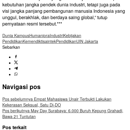
kebutuhan jangka pendek dunia industri, tetapi juga pada
visi jangka panjang pembangunan manusia Indonesia yang
unggul, berakhlak, dan berdaya saing global,” tutup
pernyataan resmi tersebut.***
Dunia Kampus
Humaniora
Industri
Kebijakan
Pendidikan
Kemendiktisaintek
Pendidikan
UIN Jakarta
Sebarkan
Navigasi pos
Pos sebelumnya
Empat Mahasiswa Unair Terbukti Lakukan
Kekerasan Seksual, Satu Di-DO
Pos berikutnya
May Day Surabaya: 6.000 Buruh Kepung Grahadi,
Bawa 21 Tuntutan
Pos terkait