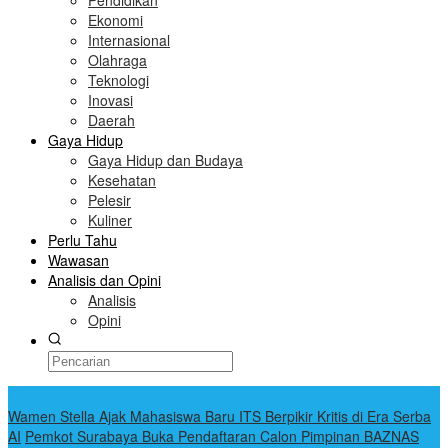
Pendidikan
Ekonomi
Internasional
Olahraga
Teknologi
Inovasi
Daerah
Gaya Hidup
Gaya Hidup dan Budaya
Kesehatan
Pelesir
Kuliner
Perlu Tahu
Wawasan
Analisis dan Opini
Analisis
Opini
Terkini
Wamen Stella Ajak Mahasiswa Baru ITS Berpikir Kritis di Era Serba
AI
Pemkot Surabaya Buka Pendaftaran Calon Pimpinan BAZNAS