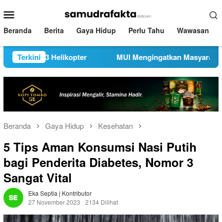
Loncat
Menu
ke
Mobile
konten
Beranda
Berita
Gaya Hidup
Perlu Tahu
Wawasan
3 Helikopter
Terkini
MUI Mengingatkan Masyarakat Untuk Meng
Beranda
Gaya Hidup
Kesehatan
5 Tips Aman Konsumsi Nasi Putih
bagi Penderita Diabetes, Nomor 3
Sangat Vital
Eka Septia | Kontributor
27 November 2023
2134 Dilihat