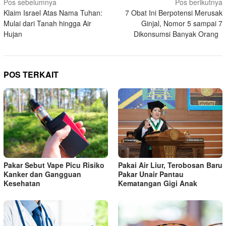
Navigasi
Pos sebelumnya
Pos berikutnya
Klaim Israel Atas Nama Tuhan:
7 Obat Ini Berpotensi Merusak
pos
Mulai dari Tanah hingga Air
Ginjal, Nomor 5 sampai 7
Hujan
Dikonsumsi Banyak Orang
POS TERKAIT
Pakar Sebut Vape Picu Risiko
Pakai Air Liur, Terobosan Baru
Kanker dan Gangguan
Pakar Unair Pantau
Kesehatan
Kematangan Gigi Anak