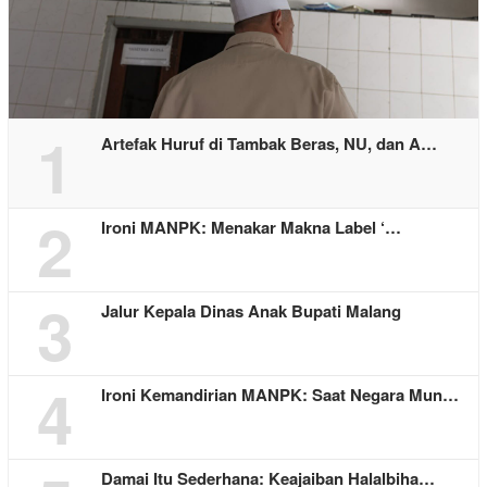
1
Artefak Huruf di Tambak Beras, NU, dan A…
2
Ironi MANPK: Menakar Makna Label ‘…
3
Jalur Kepala Dinas Anak Bupati Malang
4
Ironi Kemandirian MANPK: Saat Negara Mun…
Damai Itu Sederhana: Keajaiban Halalbiha…