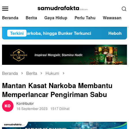
Loncat
Menu
ke
Mobile
konten
Beranda
Berita
Gaya Hidup
Perlu Tahu
Wawasan
jata, Narkoba, hingga Bunker Terkunci
Terkini
Heboh Unggahan 
Beranda
Berita
Hukum
Mantan Kasat Narkoba Membantu
Memperlancar Pengiriman Sabu
Kontributor
16 September 2023
1517 Dilihat