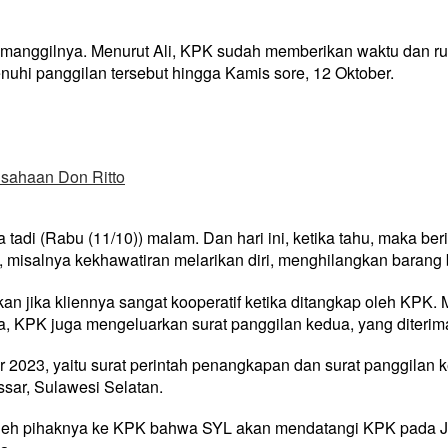
memanggilnya. Menurut Ali, KPK sudah memberikan waktu dan 
hi panggilan tersebut hingga Kamis sore, 12 Oktober.
usahaan Don Ritto
a tadi (Rabu (11/10)) malam. Dan hari ini, ketika tahu, maka 
salnya kekhawatiran melarikan diri, menghilangkan barang bukti
 jika kliennya sangat kooperatif ketika ditangkap oleh KPK. 
a, KPK juga mengeluarkan surat panggilan kedua, yang diterim
 2023, yaitu surat perintah penangkapan dan surat panggilan 
sar, Sulawesi Selatan.
i oleh pihaknya ke KPK bahwa SYL akan mendatangi KPK pada Ju