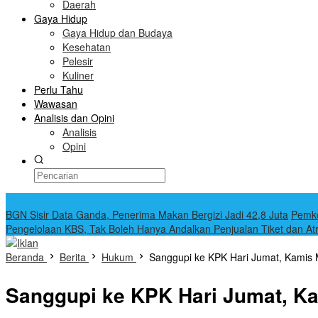
Daerah
Gaya Hidup
Gaya Hidup dan Budaya
Kesehatan
Pelesir
Kuliner
Perlu Tahu
Wawasan
Analisis dan Opini
Analisis
Opini
Terkini
BGN Sisir Data Ganda, Penerima Makan Bergizi Jadi 42,8 Juta
Pemko
Pengelolaan KBS, Tak Boleh Hanya Andalkan Penjualan Tiket dan At
Beranda
Berita
Hukum
Sanggupi ke KPK Hari Jumat, Kamis
Sanggupi ke KPK Hari Jumat, K