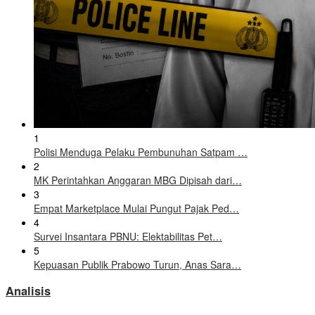
1
Polisi Menduga Pelaku Pembunuhan Satpam …
2
MK Perintahkan Anggaran MBG Dipisah dari…
3
Empat Marketplace Mulai Pungut Pajak Ped…
4
Survei Insantara PBNU: Elektabilitas Pet…
5
Kepuasan Publik Prabowo Turun, Anas Sara…
Analisis