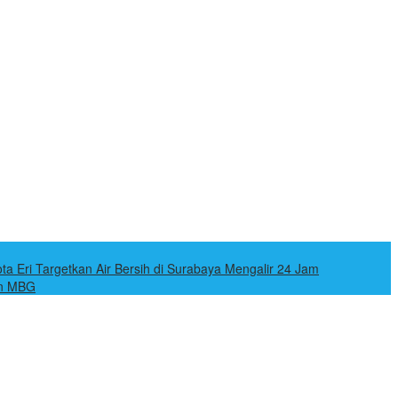
ota Eri Targetkan Air Bersih di Surabaya Mengalir 24 Jam
an MBG