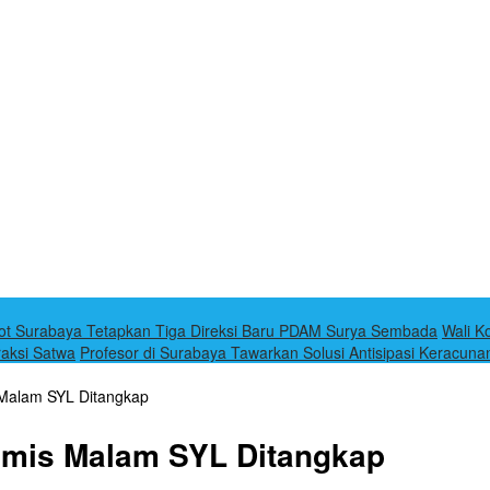
t Surabaya Tetapkan Tiga Direksi Baru PDAM Surya Sembada
Wali K
raksi Satwa
Profesor di Surabaya Tawarkan Solusi Antisipasi Keracun
 Malam SYL Ditangkap
amis Malam SYL Ditangkap