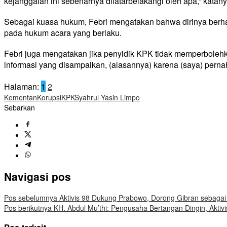
kejanggalan ini sebenarnya dilatarbelakangi oleh apa,” katany
Sebagai kuasa hukum, Febri mengatakan bahwa dirinya berh
pada hukum acara yang berlaku.
Febri juga mengatakan jika penyidik KPK tidak memperboleh
informasi yang disampaikan, (alasannya) karena (saya) pernah
Halaman:
1
2
Kementan
Korupsi
KPK
Syahrul Yasin Limpo
Sebarkan
Navigasi pos
Pos sebelumnya
Aktivis 98 Dukung Prabowo, Dorong Gibran sebaga
Pos berikutnya
KH. Abdul Mu’thi: Pengusaha Bertangan Dingin, Aktivi