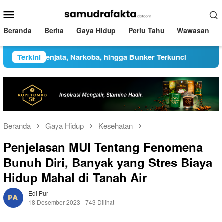
Loncat
Menu
ke
Mobile
konten
Beranda
Berita
Gaya Hidup
Perlu Tahu
Wawasan
tusan Senjata, Narkoba, hingga Bunker Terkunci
Terkini
Heboh U
Beranda
Gaya Hidup
Kesehatan
Penjelasan MUI Tentang Fenomena
Bunuh Diri, Banyak yang Stres Biaya
Hidup Mahal di Tanah Air
Edi Pur
18 Desember 2023
743 Dilihat