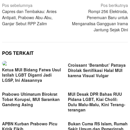
Navigasi
Pos sebelumnya
Pos berikutnya
Capres dan Tembakau: Anies
Rompi 256 Elektroda,
pos
Antipati, Prabowo Abu-Abu,
Penemuan Baru untuk
Ganjar Sebut RPP Zalim
Menganalisa Gangguan Irama
Jantung Sejak Dini
POS TERKAIT
Croissant ‘Berambut’ Pattaya
Ketua MUI Bidang Fatwa Usul
Ditolak Sertifikasi Halal MUI
Istilah LGBT Diganti Jadi
karena Visual Vulgar
LGSP, Ini Alasannya
Prabowo Ultimatum Birokrat
MUI Desak DPR Bahas RUU
Tobat Korupsi, MUI Sarankan
Pidana LGBT, Kiai Cholil:
Gandeng Asing
Dulu Malu-Malu, Kini Terang-
terangan
APBN Kurban Prabowo Picu
Bukan Cuma RS Islam, Rumah
Kritik Fikih
Sakit Umum dan Pemerintah