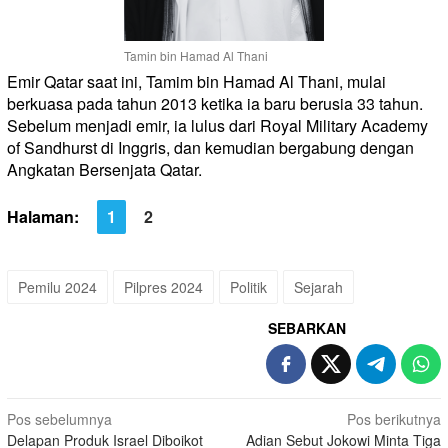
Tamin bin Hamad Al Thani
Emir Qatar saat ini, Tamim bin Hamad Al Thani, mulai
berkuasa pada tahun 2013 ketika ia baru berusia 33 tahun.
Sebelum menjadi emir, ia lulus dari Royal Military Academy
of Sandhurst di Inggris, dan kemudian bergabung dengan
Angkatan Bersenjata Qatar.
Halaman:
1
2
Pemilu 2024
Pilpres 2024
Politik
Sejarah
SEBARKAN
Navigasi
Pos sebelumnya
Pos berikutnya
Delapan Produk Israel Diboikot
Adian Sebut Jokowi Minta Tiga