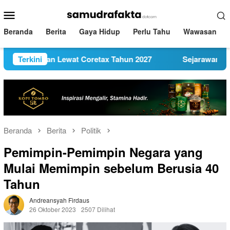
Loncat
Menu
ke
Mobile
konten
Beranda
Berita
Gaya Hidup
Perlu Tahu
Wawasan
kan Lewat Coretax Tahun 2027
Terkini
Sejarawan NU Ungkit Seja
Beranda
Berita
Politik
Pemimpin-Pemimpin Negara yang
Mulai Memimpin sebelum Berusia 40
Tahun
Andreansyah Firdaus
26 Oktober 2023
2507 Dilihat