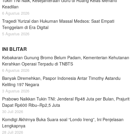
Tukin TNI Naik, Kesejahteraan Guru di Ruang Kelas Menanti
Keadilan
6 Agustus 2026
Tragedi Yurizal dan Hukuman Massal Medsos: Saat Empati
Tenggelam di Era Digital
5 Agustus 2026
INI BLITAR
Kebakaran Gunung Bromo Belum Padam, Kementerian Kehutanan
Kerahkan Operasi Terpadu di TNBTS
6 Agustus 2026
Banyak Diremehkan, Paspor Indonesia Antar Timothy Astandu
Keliling 197 Negara
3 Agustus 2026
Prabowo Naikkan Tukin TNI: Jenderal Rp48 Juta per Bulan, Prajurit
Dapat Rp600 Ribu–Rp2,5 Juta
30 Juli 2026
Komdigi Akhirnya Buka Suara soal “Londo Ireng”, Ini Penjelasan
Lengkapnya
28 Juli 2026