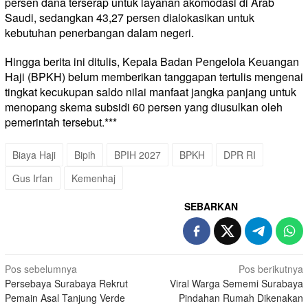
persen dana terserap untuk layanan akomodasi di Arab
Saudi, sedangkan 43,27 persen dialokasikan untuk
kebutuhan penerbangan dalam negeri.
Hingga berita ini ditulis, Kepala Badan Pengelola Keuangan
Haji (BPKH) belum memberikan tanggapan tertulis mengenai
tingkat kecukupan saldo nilai manfaat jangka panjang untuk
menopang skema subsidi 60 persen yang diusulkan oleh
pemerintah tersebut.***
​Biaya Haji
Bipih
BPIH 2027
BPKH
DPR RI
Gus Irfan
Kemenhaj
SEBARKAN
Navigasi
Pos sebelumnya
Pos berikutnya
Persebaya Surabaya Rekrut
Viral Warga Sememi Surabaya
pos
Pemain Asal Tanjung Verde
Pindahan Rumah Dikenakan