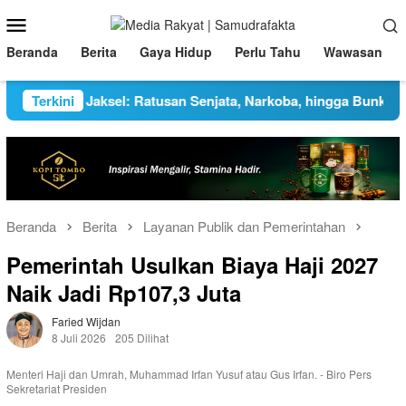
Loncat
Menu
ke
Mobile
konten
Beranda
Berita
Gaya Hidup
Perlu Tahu
Wawasan
Sekolah Jaksel: Ratusan Senjata, Narkoba, hingga Bunker Terku
Terkini
Beranda
Berita
Layanan Publik dan Pemerintahan
Pemerintah Usulkan Biaya Haji 2027
Naik Jadi Rp107,3 Juta
Faried Wijdan
8 Juli 2026
205 Dilihat
Menteri Haji dan Umrah, Muhammad Irfan Yusuf atau Gus Irfan. - Biro Pers
Sekretariat Presiden