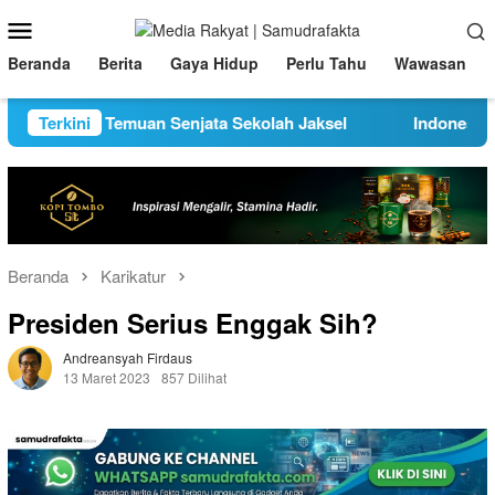
Loncat
Menu
ke
Mobile
konten
Beranda
Berita
Gaya Hidup
Perlu Tahu
Wawasan
i di Balik Temuan Senjata Sekolah Jaksel
Terkini
Indonesia Meny
Beranda
Karikatur
Presiden Serius Enggak Sih?
Andreansyah Firdaus
13 Maret 2023
857 Dilihat