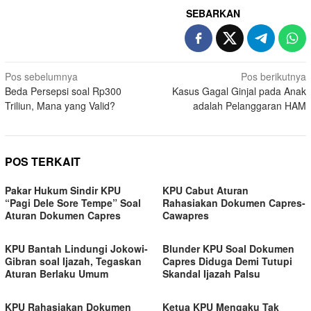
SEBARKAN
Navigasi
Pos sebelumnya
Pos berikutnya
Beda Persepsi soal Rp300
Kasus Gagal Ginjal pada Anak
pos
Triliun, Mana yang Valid?
adalah Pelanggaran HAM
POS TERKAIT
Pakar Hukum Sindir KPU
KPU Cabut Aturan
“Pagi Dele Sore Tempe” Soal
Rahasiakan Dokumen Capres-
Aturan Dokumen Capres
Cawapres
KPU Bantah Lindungi Jokowi-
Blunder KPU Soal Dokumen
Gibran soal Ijazah, Tegaskan
Capres Diduga Demi Tutupi
Aturan Berlaku Umum
Skandal Ijazah Palsu
KPU Rahasiakan Dokumen
Ketua KPU Mengaku Tak