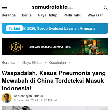
Loncat
Menu
ke
Mobile
konten
Beranda
Berita
Gaya Hidup
Perlu Tahu
Wawasan
i IKLHI 2026, Soroti Evaluasi Layanan Armuzna
Terkini
BGN Men
Beranda
Gaya Hidup
Kesehatan
Waspadalah, Kasus Pneumonia yang
Mewabah di China Terdeteksi Masuk
Indonesia!
Andreansyah Firdaus
5 Desember 2023
2184 Dilihat