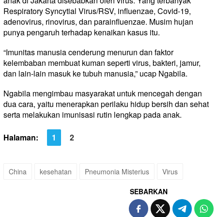
anak di Jakarta disebabkan oleh virus. Yang terbanyak
Respiratory Syncytial Virus/RSV, influenzae, Covid-19,
adenovirus, rinovirus, dan parainfluenzae. Musim hujan
punya pengaruh terhadap kenaikan kasus itu.
“Imunitas manusia cenderung menurun dan faktor
kelembaban membuat kuman seperti virus, bakteri, jamur,
dan lain-lain masuk ke tubuh manusia,” ucap Ngabila.
Ngabila mengimbau masyarakat untuk mencegah dengan
dua cara, yaitu menerapkan perilaku hidup bersih dan sehat
serta melakukan imunisasi rutin lengkap pada anak.
Halaman:
1
2
China
kesehatan
Pneumonia Misterius
Virus
SEBARKAN