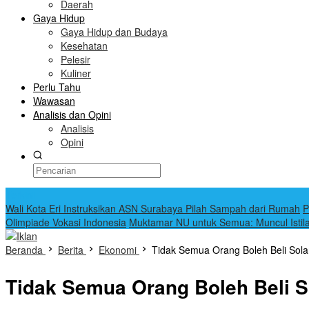
Daerah
Gaya Hidup
Gaya Hidup dan Budaya
Kesehatan
Pelesir
Kuliner
Perlu Tahu
Wawasan
Analisis dan Opini
Analisis
Opini
Terkini
Wali Kota Eri Instruksikan ASN Surabaya Pilah Sampah dari Rumah
P
Olimpiade Vokasi Indonesia
Muktamar NU untuk Semua: Muncul Istil
Beranda
Berita
Ekonomi
Tidak Semua Orang Boleh Beli Solar
Tidak Semua Orang Boleh Beli So