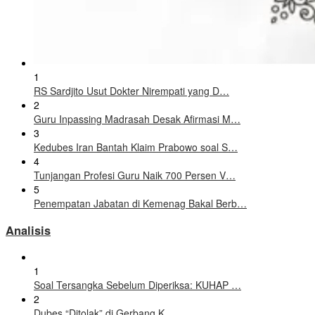
1
RS Sardjito Usut Dokter Nirempati yang D…
2
Guru Inpassing Madrasah Desak Afirmasi M…
3
Kedubes Iran Bantah Klaim Prabowo soal S…
4
Tunjangan Profesi Guru Naik 700 Persen V…
5
Penempatan Jabatan di Kemenag Bakal Berb…
Analisis
1
Soal Tersangka Sebelum Diperiksa: KUHAP …
2
Dubes “Ditolak” di Gerbang K…