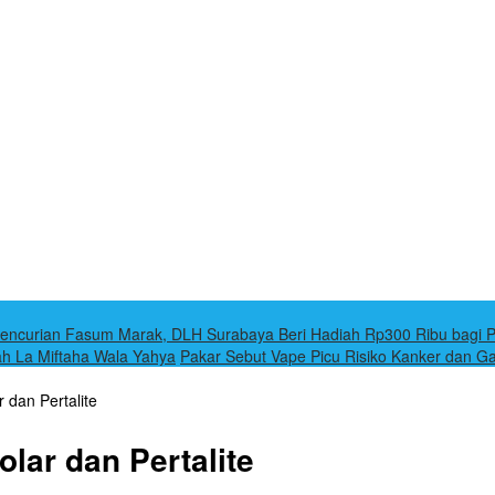
encurian Fasum Marak, DLH Surabaya Beri Hadiah Rp300 Ribu bagi Pe
ah La Miftaha Wala Yahya
Pakar Sebut Vape Picu Risiko Kanker dan 
 dan Pertalite
lar dan Pertalite