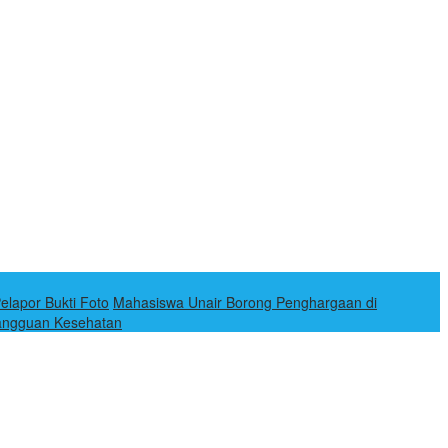
lapor Bukti Foto
Mahasiswa Unair Borong Penghargaan di
Gangguan Kesehatan