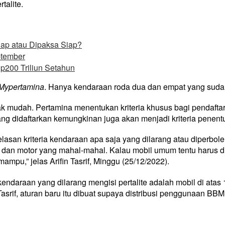
talite.
iap atau Dipaksa Siap?
ptember
p200 Triliun Setahun
Mypertamina
. Hanya kendaraan roda dua dan empat yang sudah te
ak mudah. Pertamina menentukan kriteria khusus bagi pendaftar 
g didaftarkan kemungkinan juga akan menjadi kriteria penen
san kriteria kendaraan apa saja yang dilarang atau diperboleh
l dan motor yang mahal-mahal. Kalau mobil umum tentu harus dib
mpu,” jelas Arifin Tasrif, Minggu (25/12/2022).
endaraan yang dilarang mengisi pertalite adalah mobil di atas 
rif, aturan baru itu dibuat supaya distribusi penggunaan BBM s