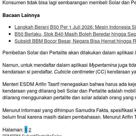
Konsumen tidak bisa lagi sembarangan membeli Solar dan Per
Bacaan Lainnya
Langkah Berani B50 Per 1 Juli 2026: Mesin Indonesia S
B50 Berlaku, Stok B40 Masih Boleh Beredar hingga Se
Subsidi BBM Bocor Besar, Negara Bisa Hemat hingga R
Pembelian Solar dan Pertalite akan dilakukan dalam aplikasi
Namun, untuk mendaftar dalam aplikasi
Mypertamina
juga tid
kendaraan si pendaftar.
Cubicle centimeter
(CC) kendaraan yan
Menteri ESDM Arifin Tasrif menegaskan bahwa harus ada kejela
kendaraan yang dilarang beli Solar dan Pertalite adalah mobi
dilarang menggunakan pertalite dan solar adalah orang yang ma
Menurut informasi yang dihimpun Samudra Fakta, spesifikasi k
belum final karena masih dalam pembahasan. Menurut Arifin Tas
Halaman:
1
2
BBM
BBM Subsidi
Pertalite
Solar