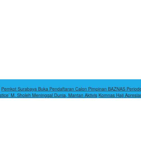
Pemkot Surabaya Buka Pendaftaran Calon Pimpinan BAZNAS Period
stice’ M. Sholeh Meninggal Dunia, Mantan Aktivis
Komnas Haji Apresia