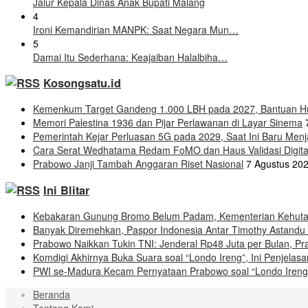
Jalur Kepala Dinas Anak Bupati Malang
4
Ironi Kemandirian MANPK: Saat Negara Mun…
5
Damai Itu Sederhana: Keajaiban Halalbiha…
Kosongsatu.id
Kemenkum Target Gandeng 1.000 LBH pada 2027, Bantuan Hu
Memori Palestina 1936 dan Pijar Perlawanan di Layar Sinema
Pemerintah Kejar Perluasan 5G pada 2029, Saat Ini Baru Men
Cara Serat Wedhatama Redam FoMO dan Haus Validasi Digita
Prabowo Janji Tambah Anggaran Riset Nasional
7 Agustus 20
Ini Blitar
Kebakaran Gunung Bromo Belum Padam, Kementerian Kehuta
Banyak Diremehkan, Paspor Indonesia Antar Timothy Astandu 
Prabowo Naikkan Tukin TNI: Jenderal Rp48 Juta per Bulan, Pr
Komdigi Akhirnya Buka Suara soal “Londo Ireng”, Ini Penjela
PWI se-Madura Kecam Pernyataan Prabowo soal “Londo Ireng”,
Beranda