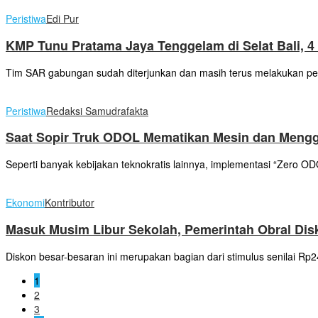
Peristiwa
Edi Pur
KMP Tunu Pratama Jaya Tenggelam di Selat Bali, 
Tim SAR gabungan sudah diterjunkan dan masih terus melakukan pe
Peristiwa
Redaksi Samudrafakta
Saat Sopir Truk ODOL Mematikan Mesin dan Mengg
Seperti banyak kebijakan teknokratis lainnya, implementasi “Zero O
Ekonomi
Kontributor
Masuk Musim Libur Sekolah, Pemerintah Obral Disko
Diskon besar-besaran ini merupakan bagian dari stimulus senilai Rp
1
2
3