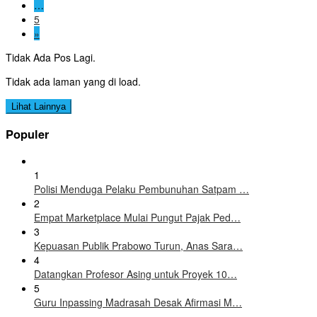
…
5
»
Tidak Ada Pos Lagi.
Tidak ada laman yang di load.
Lihat Lainnya
Populer
1
Polisi Menduga Pelaku Pembunuhan Satpam …
2
Empat Marketplace Mulai Pungut Pajak Ped…
3
Kepuasan Publik Prabowo Turun, Anas Sara…
4
Datangkan Profesor Asing untuk Proyek 10…
5
Guru Inpassing Madrasah Desak Afirmasi M…