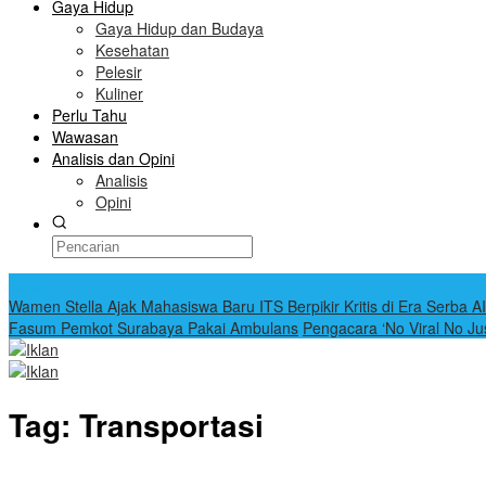
Gaya Hidup
Gaya Hidup dan Budaya
Kesehatan
Pelesir
Kuliner
Perlu Tahu
Wawasan
Analisis dan Opini
Analisis
Opini
Terkini
Wamen Stella Ajak Mahasiswa Baru ITS Berpikir Kritis di Era Serba AI
Fasum Pemkot Surabaya Pakai Ambulans
Pengacara ‘No Viral No Ju
Tag:
Transportasi