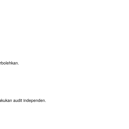
rbolehkan.
akukan audit independen.