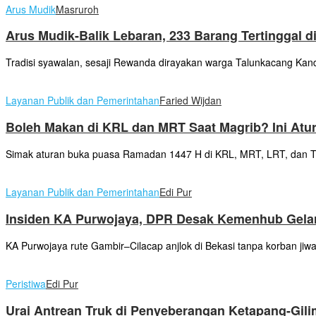
Arus Mudik
Masruroh
Arus Mudik-Balik Lebaran, 233 Barang Tertinggal d
Tradisi syawalan, sesaji Rewanda dirayakan warga Talunkacang Kand
Layanan Publik dan Pemerintahan
Faried Wijdan
Boleh Makan di KRL dan MRT Saat Magrib? Ini Atur
Simak aturan buka puasa Ramadan 1447 H di KRL, MRT, LRT, dan Tr
Layanan Publik dan Pemerintahan
Edi Pur
Insiden KA Purwojaya, DPR Desak Kemenhub Gelar
KA Purwojaya rute Gambir–Cilacap anjlok di Bekasi tanpa korban ji
Peristiwa
Edi Pur
Urai Antrean Truk di Penyeberangan Ketapang-Gil