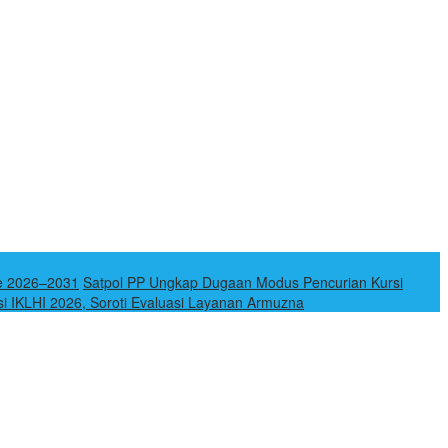
e 2026–2031
Satpol PP Ungkap Dugaan Modus Pencurian Kursi
si IKLHI 2026, Soroti Evaluasi Layanan Armuzna