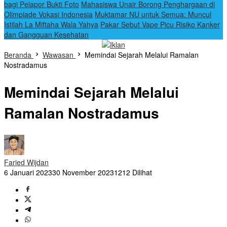
bagi Pelapor Bukti Foto
Mahasiswa Unair Borong Penghargaan di
Olimpiade Vokasi Indonesia
Muktamar NU untuk Semua: Muncul
Istilah La Miftaha Wala Yahya
Pakar Sebut Vape Picu Risiko Kanker
dan Gangguan Kesehatan
Beranda
Wawasan
Memindai Sejarah Melalui Ramalan
Nostradamus
Memindai Sejarah Melalui
Ramalan Nostradamus
Faried Wijdan
6 Januari 2023
30 November 2023
1212 Dilihat