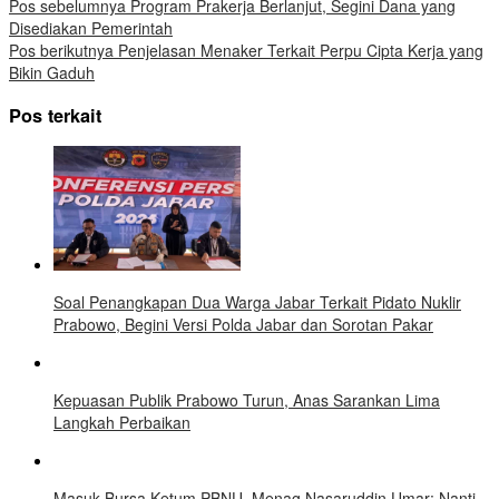
Pos sebelumnya
Program Prakerja Berlanjut, Segini Dana yang
Disediakan Pemerintah
Pos berikutnya
Penjelasan Menaker Terkait Perpu Cipta Kerja yang
Bikin Gaduh
Pos terkait
Soal Penangkapan Dua Warga Jabar Terkait Pidato Nuklir
Prabowo, Begini Versi Polda Jabar dan Sorotan Pakar
Kepuasan Publik Prabowo Turun, Anas Sarankan Lima
Langkah Perbaikan
Masuk Bursa Ketum PBNU, Menag Nasaruddin Umar: Nanti