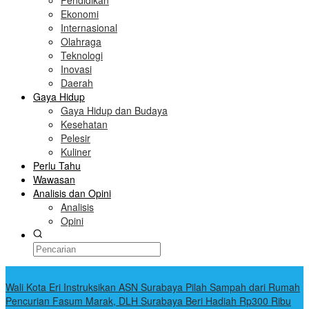
Pendidikan
Ekonomi
Internasional
Olahraga
Teknologi
Inovasi
Daerah
Gaya Hidup
Gaya Hidup dan Budaya
Kesehatan
Pelesir
Kuliner
Perlu Tahu
Wawasan
Analisis dan Opini
Analisis
Opini
Terkini
Wali Kota Eri Instruksikan ASN Surabaya Pilah Sampah dari Rumah
Pencurian Fasum Marak, DLH Surabaya Beri Hadiah Rp300 Ribu