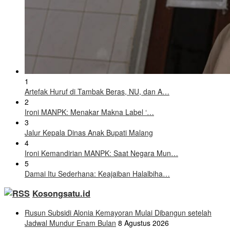
1
Artefak Huruf di Tambak Beras, NU, dan A…
2
Ironi MANPK: Menakar Makna Label ‘…
3
Jalur Kepala Dinas Anak Bupati Malang
4
Ironi Kemandirian MANPK: Saat Negara Mun…
5
Damai Itu Sederhana: Keajaiban Halalbiha…
Kosongsatu.id
Rusun Subsidi Alonia Kemayoran Mulai Dibangun setelah
Jadwal Mundur Enam Bulan
8 Agustus 2026