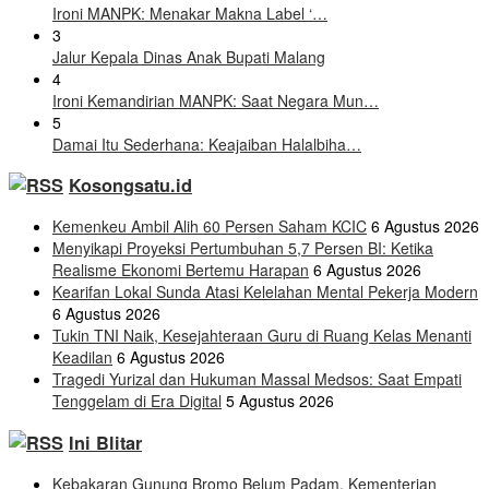
Ironi MANPK: Menakar Makna Label ‘…
3
Jalur Kepala Dinas Anak Bupati Malang
4
Ironi Kemandirian MANPK: Saat Negara Mun…
5
Damai Itu Sederhana: Keajaiban Halalbiha…
Kosongsatu.id
Kemenkeu Ambil Alih 60 Persen Saham KCIC
6 Agustus 2026
Menyikapi Proyeksi Pertumbuhan 5,7 Persen BI: Ketika
Realisme Ekonomi Bertemu Harapan
6 Agustus 2026
Kearifan Lokal Sunda Atasi Kelelahan Mental Pekerja Modern
6 Agustus 2026
Tukin TNI Naik, Kesejahteraan Guru di Ruang Kelas Menanti
Keadilan
6 Agustus 2026
Tragedi Yurizal dan Hukuman Massal Medsos: Saat Empati
Tenggelam di Era Digital
5 Agustus 2026
Ini Blitar
Kebakaran Gunung Bromo Belum Padam, Kementerian