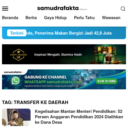
Loncat
Menu
ke
Mobile
konten
Beranda
Berita
Gaya Hidup
Perlu Tahu
Wawasan
 Data Ganda, Penerima Makan Bergizi Jadi 42,8 Juta
Terkini
Pem
TAG:
TRANSFER KE DAERAH
Kegelisahan Mantan Menteri Pendidikan: 52
Persen Anggaran Pendidikan 2024 Dialihkan
ke Dana Desa