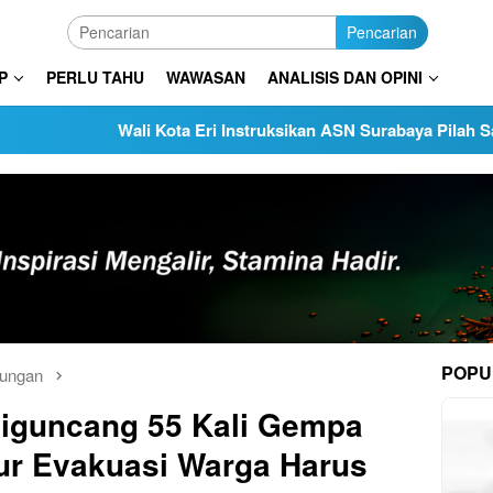
Pencarian
P
PERLU TAHU
WAWASAN
ANALISIS DAN OPINI
Wali Kota Eri Instruksikan ASN Surabaya Pilah Sampah da
POPU
kungan
iguncang 55 Kali Gempa
ur Evakuasi Warga Harus