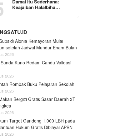
5
Damai Itu Sederhana:
Keajaiban Halalbiha…
NGSATU.ID
Subsidi Alonia Kemayoran Mulai
un setelah Jadwal Mundur Enam Bulan
us 2026
fi Sunda Kuno Redam Candu Validasi
us 2026
ntah Rombak Buku Pelajaran Sekolah
us 2026
Makan Bergizi Gratis Sasar Daerah 3T
ngkes
us 2026
um Target Gandeng 1.000 LBH pada
Bantuan Hukum Gratis Dibiayai APBN
us 2026