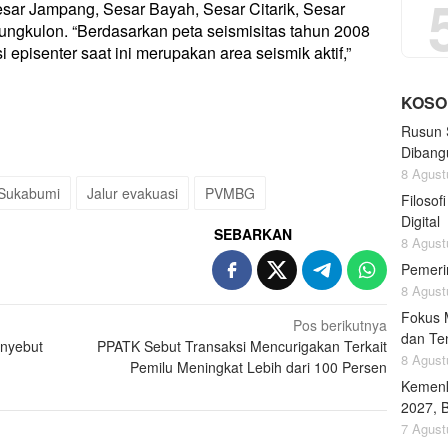
sar Jampang, Sesar Bayah, Sesar Citarik, Sesar
ungkulon. “Berdasarkan peta seismisitas tahun 2008
i episenter saat ini merupakan area seismik aktif,”
KOSO
Rusun 
Dibang
8 Agust
Sukabumi
Jalur evakuasi
PVMBG
Filoso
Digital
SEBARKAN
8 Agust
Pemeri
8 Agust
Fokus 
Pos berikutnya
dan Te
enyebut
PPATK Sebut Transaksi Mencurigakan Terkait
8 Agust
Pemilu Meningkat Lebih dari 100 Persen
Kemenk
2027, 
7 Agust