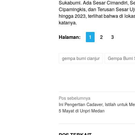
Sukabumi. Ada Sesar Cimandiri, Se
Cipamingkis, dan Terusan Sesar Uj
hingga 2023, terlihat bahwa di lokas
katanya.
Halaman:
1
2
3
gempa bumi cianjur
Gempa Bumi 
Navigasi
Pos sebelumnya
Ini Pengertian Cadaver, Istilah untuk M
pos
5 Mayat di Unpri Medan
POS TERKAIT