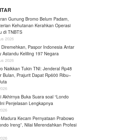
LITAR
ran Gunung Bromo Belum Padam,
erian Kehutanan Kerahkan Operasi
u di TNBTS
us 2026
 Diremehkan, Paspor Indonesia Antar
y Astandu Keliling 197 Negara
us 2026
o Naikkan Tukin TNI: Jenderal Rp48
r Bulan, Prajurit Dapat Rp600 Ribu–
Juta
 2026
i Akhirnya Buka Suara soal “Londo
 Ini Penjelasan Lengkapnya
 2026
-Madura Kecam Pernyataan Prabowo
ondo Ireng”, Nilai Merendahkan Profesi
 2026