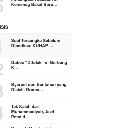
5
Kemenag Bakal Berb…
ISIS
1
Soal Tersangka Sebelum
Diperiksa: KUHAP …
2
Dubes “Ditolak” di Gerbang
K…
3
Byarpet dan Bantahan yang
Disicil: Drama…
4
Tak Kalah dari
Muhammadiyah, Aset
Pendid…