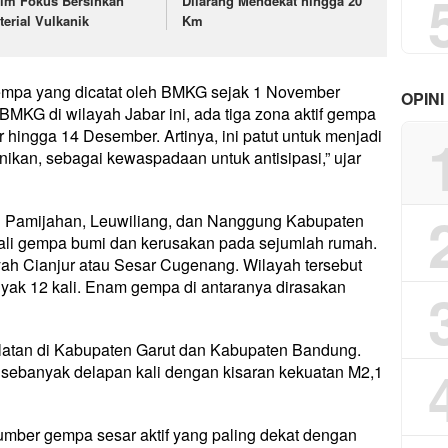
tim Fokus Bersihkan
Dilarang Mendekat hingga 20
terial Vulkanik
Km
gempa yang dicatat oleh BMKG sejak 1 November
OPINI
MKG di wilayah Jabar ini, ada tiga zona aktif gempa
 hingga 14 Desember. Artinya, ini patut untuk menjadi
kan, sebagai kewaspadaan untuk antisipasi,” ujar
n Pamijahan, Leuwiliang, dan Nanggung Kabupaten
 kali gempa bumi dan kerusakan pada sejumlah rumah.
ah Cianjur atau Sesar Cugenang. Wilayah tersebut
yak 12 kali. Enam gempa di antaranya dirasakan
Selatan di Kabupaten Garut dan Kabupaten Bandung.
 sebanyak delapan kali dengan kisaran kekuatan M2,1
umber gempa sesar aktif yang paling dekat dengan