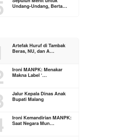
5
Sepuluh Menit untuk
Undang-Undang, Berta…
1
Artefak Huruf di Tambak
Beras, NU, dan A…
2
Ironi MANPK: Menakar
Makna Label ‘…
3
Jalur Kepala Dinas Anak
Bupati Malang
4
Ironi Kemandirian MANPK:
Saat Negara Mun…