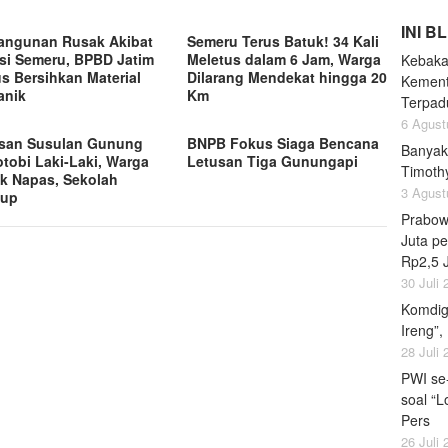
INI B
angunan Rusak Akibat
Semeru Terus Batuk! 34 Kali
si Semeru, BPBD Jatim
Meletus dalam 6 Jam, Warga
Kebaka
s Bersihkan Material
Dilarang Mendekat hingga 20
Kement
anik
Km
Terpad
6 Agust
san Susulan Gunung
BNPB Fokus Siaga Bencana
Banyak
tobi Laki-Laki, Warga
Letusan Tiga Gunungapi
Timoth
k Napas, Sekolah
3 Agust
tup
Prabow
Juta pe
Rp2,5 
30 Juli
Komdig
Ireng”,
28 Juli
PWI se
soal “L
Pers
26 Juli