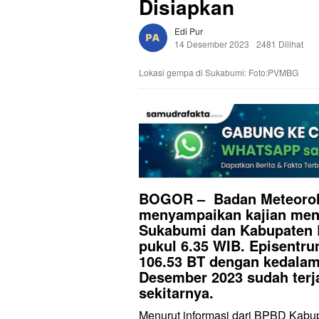
Disiapkan
Edi Pur
14 Desember 2023
2481 Dilihat
Lokasi gempa di Sukabumi: Foto:PVMBG
BOGOR – Badan Meteorolo
menyampaikan kajian me
Sukabumi dan Kabupaten B
pukul 6.35 WIB. Episentr
106.53 BT dengan kedalama
Desember 2023 sudah terj
sekitarnya.
Menurut informasi dari BPBD Kab