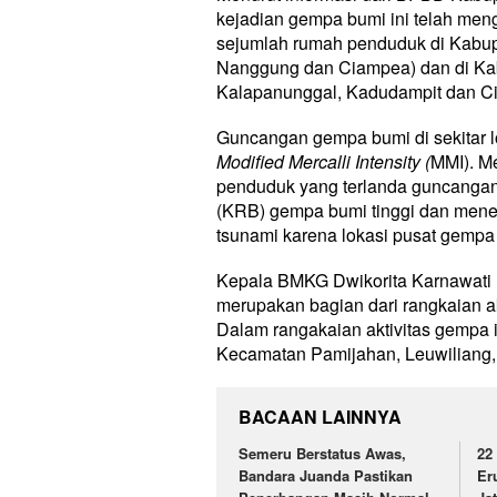
kejadian gempa bumi ini telah men
sejumlah rumah penduduk di Kabup
Nanggung dan Ciampea) dan di K
Kalapanunggal, Kadudampit dan Ci
Guncangan gempa bumi di sekitar l
Modified Mercalli Intensity (
MMI). M
penduduk yang terlanda guncanga
(KRB) gempa bumi tinggi dan mene
tsunami karena lokasi pusat gempa b
Kepala BMKG Dwikorita Karnawati 
merupakan bagian dari rangkaian a
Dalam rangakaian aktivitas gempa i
Kecamatan Pamijahan, Leuwiliang
BACAAN LAINNYA
Semeru Berstatus Awas,
22
Bandara Juanda Pastikan
Er