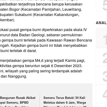
gakibatkan terjadinya bencana berupa kerusakan
aten Bogor (Kecamatan Pamijahan, Leuwiliang,
abupaten Sukabumi (Kecamatan Kabandungan,
kembar).
ANAL
okasi pusat gempa bumi diperkirakan pada skala IV
enurut data Badan Geologi, sebaran permukiman
n gempa bumi terletak pada Kawasan Rawan Bencana
ngah. Kejadian gempa bumi ini tidak menyebabkan
umi terletak di darat.
menjelaskan gempa M4,6 yang terjadi Kamis pagi,
ktivitas gempa beruntun sejak 6 Desember 2023.
ni, wilayah yang paling sering terdampak adalah
, dan Nanggung.
 Bangunan Rusak Akibat
Semeru Terus Batuk! 34 Kali
upsi Semeru, BPBD
Meletus dalam 6 Jam, Warga