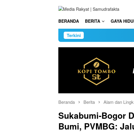
Loncat
ke
konten
BERANDA
BERITA
GAYA HIDU
Terkini
Beranda
Berita
Alam dan Ling
Sukabumi-Bogor D
Bumi, PVMBG: Jal