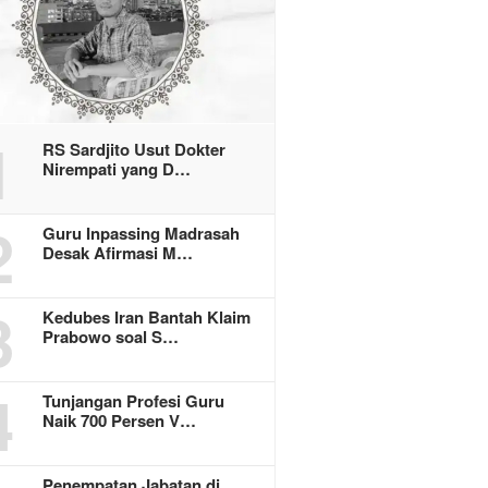
1
RS Sardjito Usut Dokter
Nirempati yang D…
2
Guru Inpassing Madrasah
Desak Afirmasi M…
3
Kedubes Iran Bantah Klaim
Prabowo soal S…
4
Tunjangan Profesi Guru
Naik 700 Persen V…
Penempatan Jabatan di