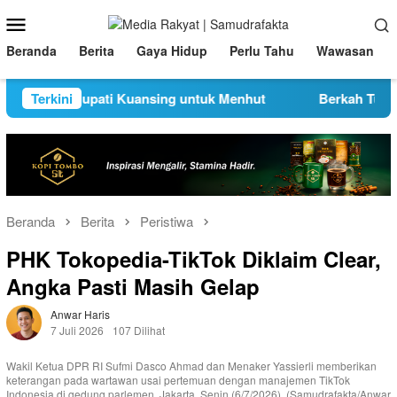
Loncat
Menu
ke
Mobile
konten
Beranda
Berita
Gaya Hidup
Perlu Tahu
Wawasan
Uang Bupati Kuansing untuk Menhut
Terkini
Berkah Tukin Milite
Beranda
Berita
Peristiwa
PHK Tokopedia-TikTok Diklaim Clear,
Angka Pasti Masih Gelap
Anwar Haris
7 Juli 2026
107 Dilihat
Wakil Ketua DPR RI Sufmi Dasco Ahmad dan Menaker Yassierli memberikan
keterangan pada wartawan usai pertemuan dengan manajemen TikTok
Indonesia di gedung parlemen, Jakarta, Senin (6/7/2026). (Samudrafakta/Anwar