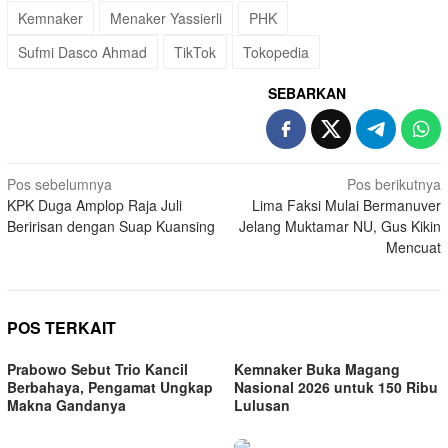
Kemnaker
Menaker Yassierli
PHK
Sufmi Dasco Ahmad
TikTok
Tokopedia
SEBARKAN
Navigasi
Pos sebelumnya
Pos berikutnya
KPK Duga Amplop Raja Juli
Lima Faksi Mulai Bermanuver
pos
Beririsan dengan Suap Kuansing
Jelang Muktamar NU, Gus Kikin
Mencuat
POS TERKAIT
Prabowo Sebut Trio Kancil
Kemnaker Buka Magang
Berbahaya, Pengamat Ungkap
Nasional 2026 untuk 150 Ribu
Makna Gandanya
Lulusan