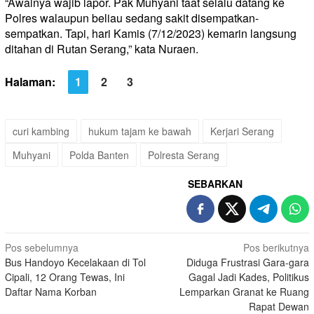
“Awalnya wajib lapor. Pak Muhyani taat selalu datang ke
Polres walaupun beliau sedang sakit disempatkan-
sempatkan. Tapi, hari Kamis (7/12/2023) kemarin langsung
ditahan di Rutan Serang,” kata Nuraen.
Halaman:
1
2
3
curi kambing
hukum tajam ke bawah
Kerjari Serang
Muhyani
Polda Banten
Polresta Serang
SEBARKAN
Navigasi
Pos sebelumnya
Pos berikutnya
Bus Handoyo Kecelakaan di Tol
Diduga Frustrasi Gara-gara
pos
Cipali, 12 Orang Tewas, Ini
Gagal Jadi Kades, Politikus
Daftar Nama Korban
Lemparkan Granat ke Ruang
Rapat Dewan