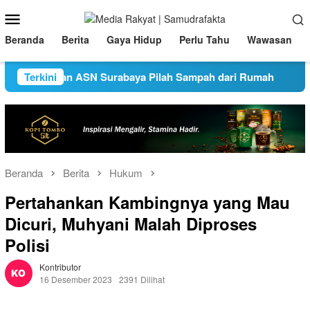
Loncat
Menu
ke
Mobile
konten
Beranda
Berita
Gaya Hidup
Perlu Tahu
Wawasan
truksikan ASN Surabaya Pilah Sampah dari Rumah
Terkini
Pencur
Beranda
Berita
Hukum
Pertahankan Kambingnya yang Mau
Dicuri, Muhyani Malah Diproses
Polisi
Kontributor
16 Desember 2023
2391 Dilihat