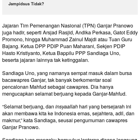
Jampidsus Tidak?
Jajaran Tim Pemenangan Nasional (TPN) Ganjar Pranowo
juga hadir, seperti Arsjad Rasjid, Andika Perkasa, Gatot Eddy
Promono, hingga Muhammad Zainul Majdi atau Tuan Guru
Bajang. Ketua DPP PDIP Puan Maharani, Sekjen PDIP
Hasto Kristiyanto, Ketua Bappilu PPP Sandiaga Uno,
beserta jajaran lainnya tak ketinggalan.
Sandiaga Uno, yang namanya sempat masuk dalam bursa
bacawapres Ganjar, tak banyak berkomentar soal
pencalonan Mahfud sebagai cawapres. Dia hanya
mengucapkan selamat berjuang kepada Ganjar-Mahfud.
“Selamat berjuang, dan
insyaallah
hari yang bersejarah ini
akan membawa kita ke Indonesia emas, sejahtera, adil, dan
makmur,” kata Sandiaga, seusai pengumuman cawapres
Ganjar Pranowo.
Sandiaga juga mengaku bersyukur lantaran disapa langsung