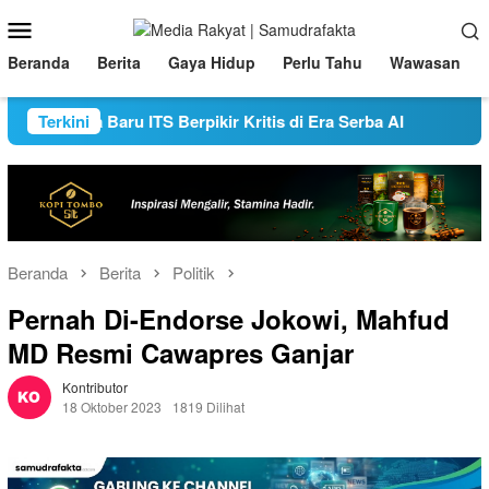
Loncat
Menu
ke
Mobile
konten
Beranda
Berita
Gaya Hidup
Perlu Tahu
Wawasan
wa Baru ITS Berpikir Kritis di Era Serba AI
Terkini
Pemkot Sur
Beranda
Berita
Politik
Pernah Di-Endorse Jokowi, Mahfud
MD Resmi Cawapres Ganjar
Kontributor
18 Oktober 2023
1819 Dilihat