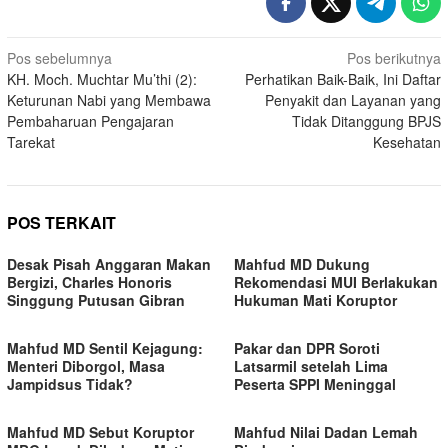
Navigasi
Pos sebelumnya
Pos berikutnya
KH. Moch. Muchtar Mu’thi (2):
Perhatikan Baik-Baik, Ini Daftar
pos
Keturunan Nabi yang Membawa
Penyakit dan Layanan yang
Pembaharuan Pengajaran
Tidak Ditanggung BPJS
Tarekat
Kesehatan
POS TERKAIT
Desak Pisah Anggaran Makan
Mahfud MD Dukung
Bergizi, Charles Honoris
Rekomendasi MUI Berlakukan
Singgung Putusan Gibran
Hukuman Mati Koruptor
Mahfud MD Sentil Kejagung:
Pakar dan DPR Soroti
Menteri Diborgol, Masa
Latsarmil setelah Lima
Jampidsus Tidak?
Peserta SPPI Meninggal
Mahfud MD Sebut Koruptor
Mahfud Nilai Dadan Lemah