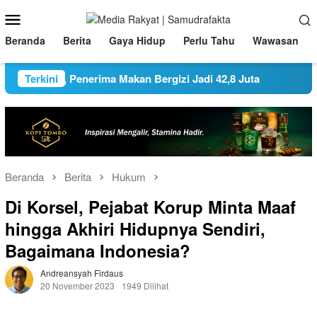
Loncat
Menu
ke
Mobile
konten
Beranda
Berita
Gaya Hidup
Perlu Tahu
Wawasan
Ganda, Penerima Makan Bergizi Jadi 42,8 Juta
Terkini
Pemkot Su
Beranda
Berita
Hukum
Di Korsel, Pejabat Korup Minta Maaf
hingga Akhiri Hidupnya Sendiri,
Bagaimana Indonesia?
Andreansyah Firdaus
20 November 2023
1949 Dilihat