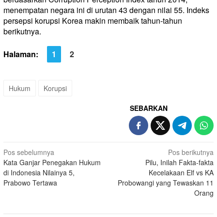
menempatan negara ini di urutan 43 dengan nilai 55. Indeks
persepsi korupsi Korea makin membaik tahun-tahun
berikutnya.
Halaman:
1
2
Hukum
Korupsi
SEBARKAN
Navigasi
Pos sebelumnya
Pos berikutnya
Kata Ganjar Penegakan Hukum
Pilu, Inilah Fakta-fakta
pos
di Indonesia Nilainya 5,
Kecelakaan Elf vs KA
Prabowo Tertawa
Probowangi yang Tewaskan 11
Orang