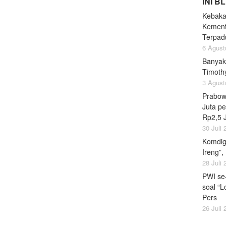
INI B
Kebaka
Kement
Terpad
6 Agust
Banyak
Timoth
3 Agust
Prabow
Juta pe
Rp2,5 
30 Juli
Komdig
Ireng”,
28 Juli
PWI se
soal “L
Pers
26 Juli