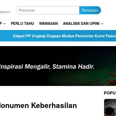
Pencarian
P
PERLU TAHU
WAWASAN
ANALISIS DAN OPINI
l PP Ungkap Dugaan Modus Pencurian Kursi Fasum Pemkot Su
POPU
Monumen Keberhasilan