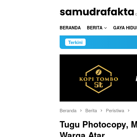
Loncat
ke
konten
BERANDA
BERITA
GAYA HIDU
Terkini
Satpo
Beranda
Berita
Peristiwa
Tugu Photocopy, 
Warga Atar