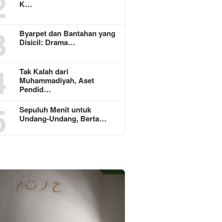
2
K…
3
Byarpet dan Bantahan yang
Disicil: Drama…
4
Tak Kalah dari
Muhammadiyah, Aset
Pendid…
5
Sepuluh Menit untuk
Undang-Undang, Berta…