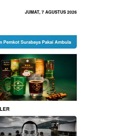
JUMAT, 7 AGUSTUS 2026
rabaya Pakai Ambulans
Pengacara ‘No Viral No Justice’
LER