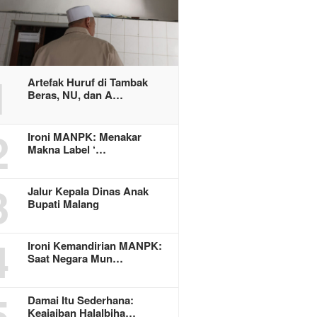
1
Artefak Huruf di Tambak
Beras, NU, dan A…
2
Ironi MANPK: Menakar
Makna Label ‘…
3
Jalur Kepala Dinas Anak
Bupati Malang
4
Ironi Kemandirian MANPK:
Saat Negara Mun…
5
Damai Itu Sederhana:
Keajaiban Halalbiha…