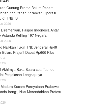
LITAR
ran Gunung Bromo Belum Padam,
erian Kehutanan Kerahkan Operasi
u di TNBTS
us 2026
 Diremehkan, Paspor Indonesia Antar
y Astandu Keliling 197 Negara
us 2026
o Naikkan Tukin TNI: Jenderal Rp48
r Bulan, Prajurit Dapat Rp600 Ribu–
Juta
 2026
i Akhirnya Buka Suara soal “Londo
 Ini Penjelasan Lengkapnya
 2026
-Madura Kecam Pernyataan Prabowo
ondo Ireng”, Nilai Merendahkan Profesi
 2026