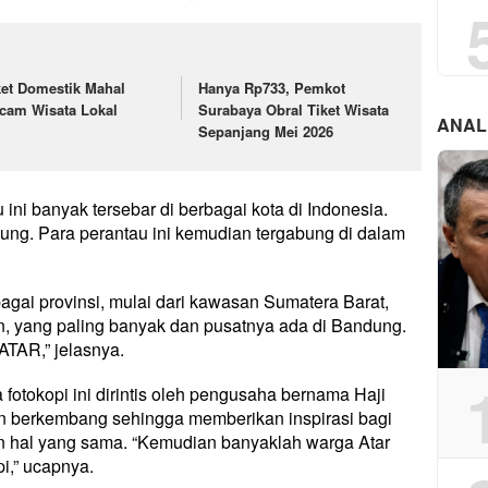
ket Domestik Mahal
Hanya Rp733, Pemkot
cam Wisata Lokal
Surabaya Obral Tiket Wisata
ANAL
Sepanjang Mei 2026
ni banyak tersebar di berbagai kota di Indonesia.
ung. Para perantau ini kemudian tergabung di dalam
bagai provinsi, mulai dari kawasan Sumatera Barat,
, yang paling banyak dan pusatnya ada di Bandung.
TAR,” jelasnya.
otokopi ini dirintis oleh pengusaha bernama Haji
n berkembang sehingga memberikan inspirasi bagi
n hal yang sama. “Kemudian banyaklah warga Atar
i,” ucapnya.