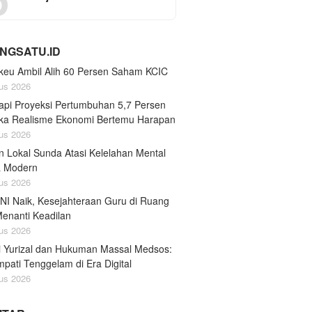
NGSATU.ID
eu Ambil Alih 60 Persen Saham KCIC
us 2026
api Proyeksi Pertumbuhan 5,7 Persen
tika Realisme Ekonomi Bertemu Harapan
us 2026
n Lokal Sunda Atasi Kelelahan Mental
a Modern
us 2026
TNI Naik, Kesejahteraan Guru di Ruang
Menanti Keadilan
us 2026
i Yurizal dan Hukuman Massal Medsos:
pati Tenggelam di Era Digital
us 2026