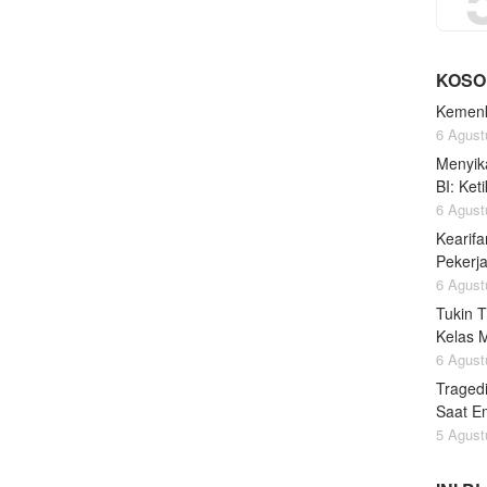
KOSO
Kemenk
6 Agust
Menyik
BI: Ke
6 Agust
Kearifa
Pekerj
6 Agust
Tukin 
Kelas 
6 Agust
Traged
Saat Em
5 Agust