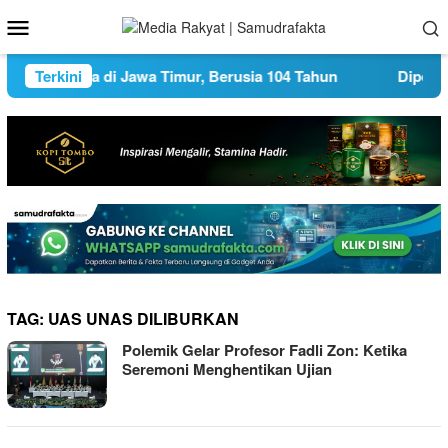
Loncat
Menu
ke
Mobile
konten
an Tertua di Jawa Timur, Berusia 104 Tahun
Terkini
Diperingati 
TAG:
UAS UNAS DILIBURKAN
Polemik Gelar Profesor Fadli Zon: Ketika
Seremoni Menghentikan Ujian