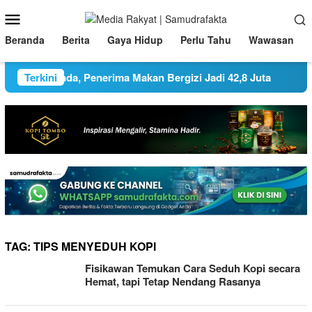
Loncat
Menu
ke
Mobile
konten
Beranda
Berita
Gaya Hidup
Perlu Tahu
Wawasan
ata Ganda, Penerima Makan Bergizi Jadi 42,8 Juta
Terkini
Pemk
TAG:
TIPS MENYEDUH KOPI
Fisikawan Temukan Cara Seduh Kopi secara
Hemat, tapi Tetap Nendang Rasanya