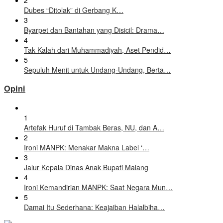
Dubes “Ditolak” di Gerbang K…
3
Byarpet dan Bantahan yang Disicil: Drama…
4
Tak Kalah dari Muhammadiyah, Aset Pendid…
5
Sepuluh Menit untuk Undang-Undang, Berta…
Opini
1
Artefak Huruf di Tambak Beras, NU, dan A…
2
Ironi MANPK: Menakar Makna Label ‘…
3
Jalur Kepala Dinas Anak Bupati Malang
4
Ironi Kemandirian MANPK: Saat Negara Mun…
5
Damai Itu Sederhana: Keajaiban Halalbiha…