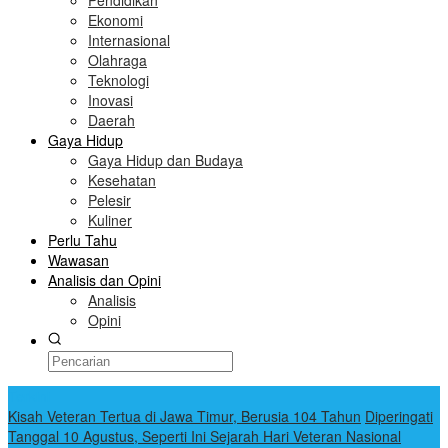
Pendidikan
Ekonomi
Internasional
Olahraga
Teknologi
Inovasi
Daerah
Gaya Hidup
Gaya Hidup dan Budaya
Kesehatan
Pelesir
Kuliner
Perlu Tahu
Wawasan
Analisis dan Opini
Analisis
Opini
Terkini
Kisah Veteran Tertua di Jawa Timur, Berusia 104 Tahun
Diperingati
Tanggal 10 Agustus, Seperti Ini Sejarah Hari Veteran Nasional