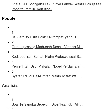
Ketua KPU Mengaku Tak Punya Banyak Waktu Cek Ijazah
Peserta Pemilu. Kok Bisa?
Populer
1
RS Sardjito Usut Dokter Nirempati yang D…
2
Guru Inpassing Madrasah Desak Afirmasi M…
3
Kedubes Iran Bantah Klaim Prabowo soal S…
4
Pemerintah Usut Makalah Nobel Perdamaian…
5
Syarat Travel Haji-Umrah Makin Ketat: Wa…
Analisis
1
Soal Tersangka Sebelum Diperiksa: KUHAP …
2