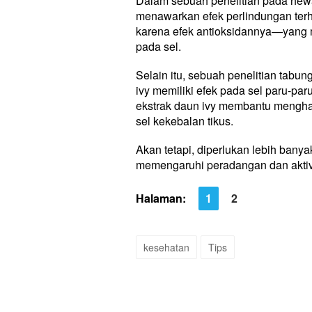
Dalam sebuah penelitian pada hewan
menawarkan efek perlindungan ter
karena efek antioksidannya—yang
pada sel.
Selain itu, sebuah penelitian tabun
ivy memiliki efek pada sel paru-pa
ekstrak daun ivy membantu mengham
sel kekebalan tikus.
Akan tetapi, diperlukan lebih bany
memengaruhi peradangan dan aktiv
Halaman:
1
2
kesehatan
Tips