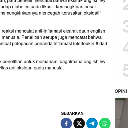
, para peneliti mencatat bahwa ekstrak english ivy
hadap diabetes pada tikus—kemungkinan besar
 memungkinkannya mencegah kerusakan oksidatif
g reaksi mencatat anti-inflamasi ekstrak daun english
ru manusia. Penelitian serupa juga mencatat bahwa
bat pelepasan penanda inflamasi interleukin-6 dari
ak penelitian untuk memahami bagaimana english ivy
itas antioksidan pada manusia.
OPINI
SEBARKAN