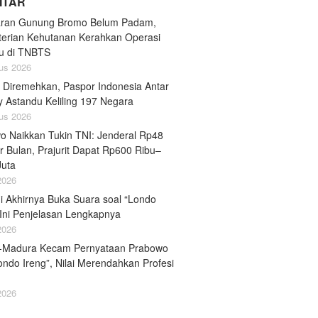
LITAR
ran Gunung Bromo Belum Padam,
erian Kehutanan Kerahkan Operasi
u di TNBTS
us 2026
 Diremehkan, Paspor Indonesia Antar
y Astandu Keliling 197 Negara
us 2026
o Naikkan Tukin TNI: Jenderal Rp48
r Bulan, Prajurit Dapat Rp600 Ribu–
Juta
 2026
i Akhirnya Buka Suara soal “Londo
 Ini Penjelasan Lengkapnya
 2026
-Madura Kecam Pernyataan Prabowo
ondo Ireng”, Nilai Merendahkan Profesi
 2026