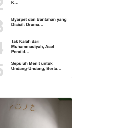
2
K…
3
Byarpet dan Bantahan yang
Disicil: Drama…
4
Tak Kalah dari
Muhammadiyah, Aset
Pendid…
5
Sepuluh Menit untuk
Undang-Undang, Berta…