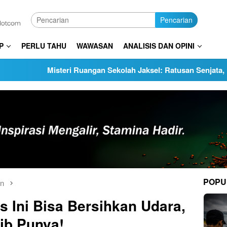
Pencarian
P
PERLU TAHU
WAWASAN
ANALISIS DAN OPINI
​Misteri Ruangan Sekolah Jaksel: Ratusan Senjata, Narkoba, h
POPU
an
 Ini Bisa Bersihkan Udara,
b Punya!