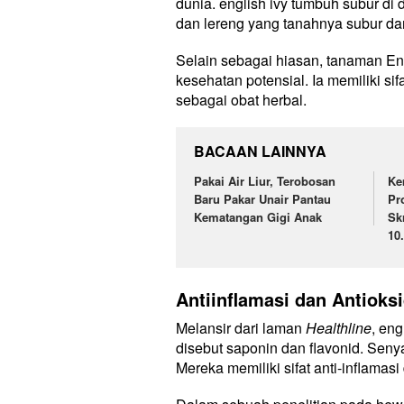
dunia. english ivy tumbuh subur di
dan lereng yang tanahnya subur da
Selain sebagai hiasan, tanaman En
kesehatan potensial. Ia memiliki sif
sebagai obat herbal.
BACAAN LAINNYA
Pakai Air Liur, Terobosan
Ke
Baru Pakar Unair Pantau
Pr
Kematangan Gigi Anak
Sk
10
Antiinflamasi dan Antioks
Melansir dari laman
Healthline
, en
disebut saponin dan flavonid. Seny
Mereka memiliki sifat anti-inflamasi