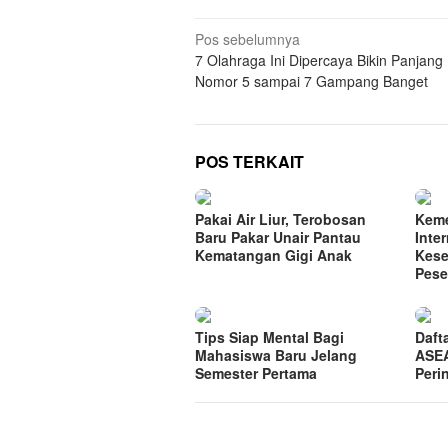
Navigasi
Pos sebelumnya
7 Olahraga Ini Dipercaya Bikin Panjang
pos
Nomor 5 sampai 7 Gampang Banget
POS TERKAIT
Pakai Air Liur, Terobosan
Keme
Baru Pakar Unair Pantau
Inte
Kematangan Gigi Anak
Kese
Pese
Tips Siap Mental Bagi
Daft
Mahasiswa Baru Jelang
ASEA
Semester Pertama
Peri