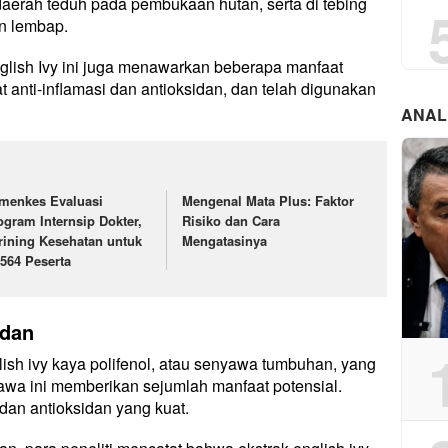
 daerah teduh pada pembukaan hutan, serta di tebing
n lembap.
glish Ivy ini juga menawarkan beberapa manfaat
at anti-inflamasi dan antioksidan, dan telah digunakan
ANAL
menkes Evaluasi
Mengenal Mata Plus: Faktor
ogram Internsip Dokter,
Risiko dan Cara
rining Kesehatan untuk
Mengatasinya
.564 Peserta
idan
glish ivy kaya polifenol, atau senyawa tumbuhan, yang
awa ini memberikan sejumlah manfaat potensial.
 dan antioksidan yang kuat.