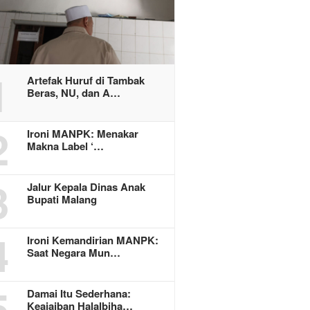
1
Artefak Huruf di Tambak
Beras, NU, dan A…
2
Ironi MANPK: Menakar
Makna Label ‘…
3
Jalur Kepala Dinas Anak
Bupati Malang
4
Ironi Kemandirian MANPK:
Saat Negara Mun…
5
Damai Itu Sederhana:
Keajaiban Halalbiha…