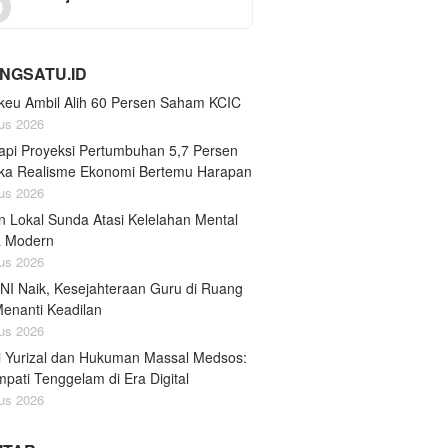
NGSATU.ID
eu Ambil Alih 60 Persen Saham KCIC
us 2026
api Proyeksi Pertumbuhan 5,7 Persen
tika Realisme Ekonomi Bertemu Harapan
us 2026
n Lokal Sunda Atasi Kelelahan Mental
a Modern
us 2026
TNI Naik, Kesejahteraan Guru di Ruang
Menanti Keadilan
us 2026
i Yurizal dan Hukuman Massal Medsos:
pati Tenggelam di Era Digital
us 2026