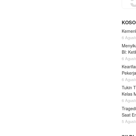
KOSO
Kemenk
6 Agust
Menyik
BI: Ke
6 Agust
Kearifa
Pekerj
6 Agust
Tukin 
Kelas 
6 Agust
Traged
Saat Em
5 Agust