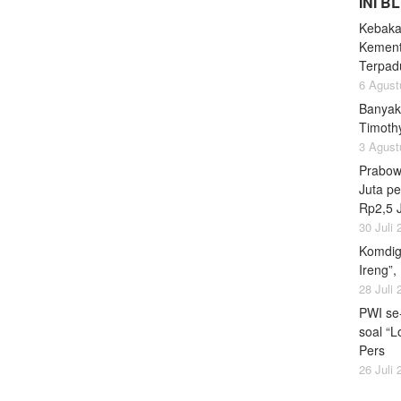
INI B
Kebaka
Kement
Terpad
6 Agust
Banyak
Timoth
3 Agust
Prabow
Juta pe
Rp2,5 
30 Juli
Komdig
Ireng”,
28 Juli
PWI se
soal “L
Pers
26 Juli