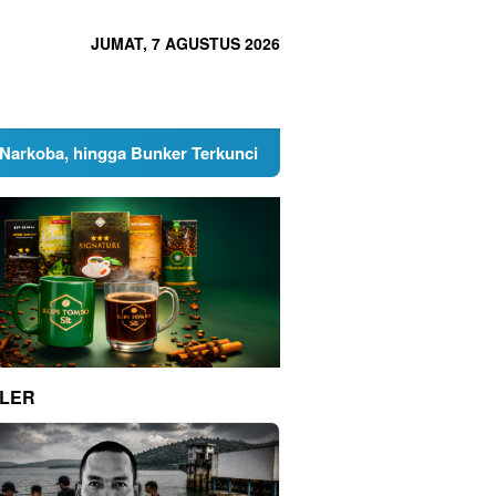
JUMAT, 7 AGUSTUS 2026
ingga Bunker Terkunci
Heboh Unggahan Nakesindo Sebu
LER