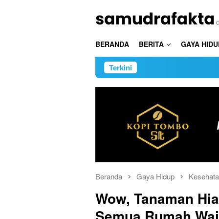
Loncat
ke
konten
BERANDA
BERITA
GAYA HIDU
Terkini
Beranda
Gaya Hidup
Kesehat
Wow, Tanaman Hias
Semua Rumah Waji