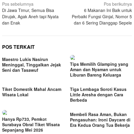
Navigasi
Pos sebelumnya
Pos berikutnya
Di Jawa Timur, Semua Bisa
6 Makanan Ini Baik untuk
pos
Dirujak, Agak Aneh tapi Nyata
Perbaiki Fungsi Ginjal, Nomor 5
dan Enak
dan 6 Sering Dianggap Sepele
POS TERKAIT
Maestro Lukis Nasirun
Tips Memilih Glamping yang
Meninggal, Tinggalkan Jejak
Aman dan Nyaman untuk
Seni dan Tasawuf
Liburan Bareng Keluarga
Tiket Domestik Mahal Ancam
Tiga Lembaga Soroti Kasus
Wisata Lokal
Little Aresha dengan Cara
Berbeda
Membeli Rasa Aman, Bukan
Hanya Rp733, Pemkot
Pengasuhan: Ironi Daycare di
Surabaya Obral Tiket Wisata
Era Kedua Orang Tua Bekerja
Sepanjang Mei 2026