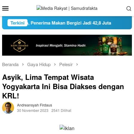
Loncat
Menu
ke
Mobile
konten
ta Ganda, Penerima Makan Bergizi Jadi 42,8 Juta
Terkini
Pemko
Beranda
Gaya Hidup
Pelesir
Asyik, Lima Tempat Wisata
Yogyakarta Ini Bisa Diakses dengan
KRL!
Andreansyah Firdaus
30 November 2023
2541 Dilihat