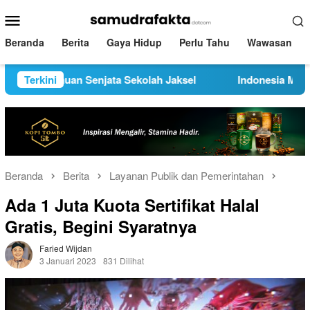
Loncat
Menu
ke
Mobile
konten
Beranda
Berita
Gaya Hidup
Perlu Tahu
Wawasan
ik Temuan Senjata Sekolah Jaksel
Terkini
Indonesia Menyiapkan Pu
Beranda
Berita
Layanan Publik dan Pemerintahan
Ada 1 Juta Kuota Sertifikat Halal
Gratis, Begini Syaratnya
Faried Wijdan
3 Januari 2023
831 Dilihat