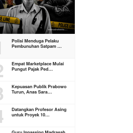
1
Polisi Menduga Pelaku
Pembunuhan Satpam …
2
Empat Marketplace Mulai
Pungut Pajak Ped…
3
Kepuasan Publik Prabowo
Turun, Anas Sara…
4
Datangkan Profesor Asing
untuk Proyek 10…
Guru Inpassing Madrasah