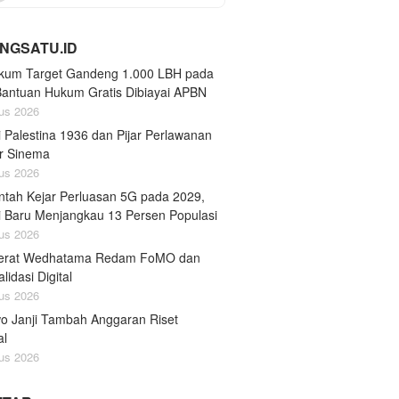
NGSATU.ID
um Target Gandeng 1.000 LBH pada
Bantuan Hukum Gratis Dibiayai APBN
us 2026
 Palestina 1936 dan Pijar Perlawanan
ar Sinema
us 2026
ntah Kejar Perluasan 5G pada 2029,
ni Baru Menjangkau 13 Persen Populasi
us 2026
erat Wedhatama Redam FoMO dan
lidasi Digital
us 2026
o Janji Tambah Anggaran Riset
al
us 2026