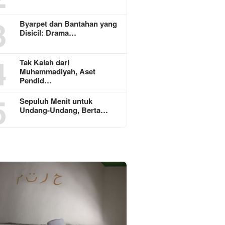
3
Byarpet dan Bantahan yang
Disicil: Drama…
4
Tak Kalah dari
Muhammadiyah, Aset
Pendid…
5
Sepuluh Menit untuk
Undang-Undang, Berta…