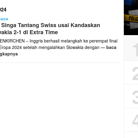
024
Edi
RAGA
 Singa Tantang Swiss usai Kandaskan
Pur
akia 2-1 di Extra Time
NKIRCHEN – Inggris berhasil melangkah ke perempat final
 Eropa 2024 setelah mengalahkan Slowakia dengan
— baca
ngkapnya