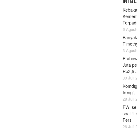
INI B
Kebaka
Kement
Terpad
6 Agust
Banyak
Timoth
3 Agust
Prabow
Juta pe
Rp2,5 
30 Juli
Komdig
Ireng”,
28 Juli
PWI se
soal “L
Pers
26 Juli