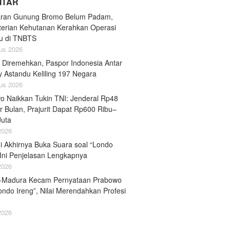
LITAR
ran Gunung Bromo Belum Padam,
erian Kehutanan Kerahkan Operasi
u di TNBTS
us 2026
 Diremehkan, Paspor Indonesia Antar
y Astandu Keliling 197 Negara
us 2026
o Naikkan Tukin TNI: Jenderal Rp48
r Bulan, Prajurit Dapat Rp600 Ribu–
Juta
 2026
i Akhirnya Buka Suara soal “Londo
 Ini Penjelasan Lengkapnya
 2026
-Madura Kecam Pernyataan Prabowo
ondo Ireng”, Nilai Merendahkan Profesi
 2026