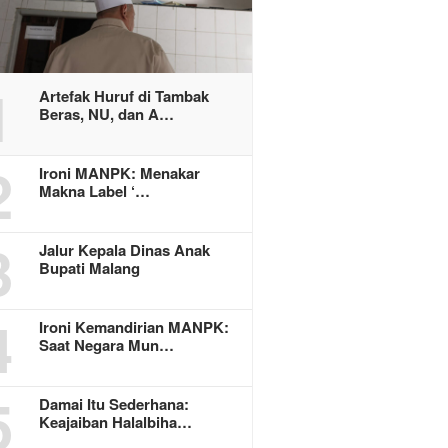
1
Artefak Huruf di Tambak
Beras, NU, dan A…
2
Ironi MANPK: Menakar
Makna Label ‘…
3
Jalur Kepala Dinas Anak
Bupati Malang
4
Ironi Kemandirian MANPK:
Saat Negara Mun…
5
Damai Itu Sederhana:
Keajaiban Halalbiha…