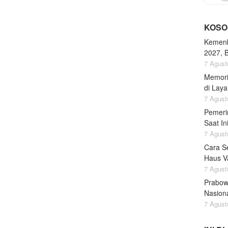
KOSO
Kemenk
2027, 
7 Agust
Memori
di Lay
7 Agust
Pemeri
Saat I
7 Agust
Cara S
Haus Va
7 Agust
Prabow
Nasion
7 Agust