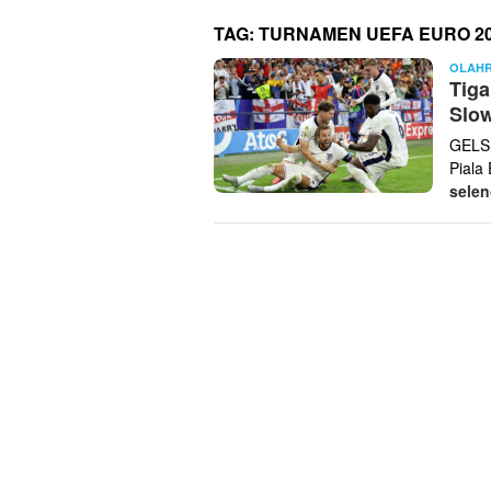
TAG:
TURNAMEN UEFA EURO 2
OLAH
Tiga
Slow
GELSE
Piala
sele