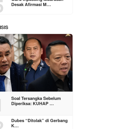
5
Desak Afirmasi M…
ISIS
1
Soal Tersangka Sebelum
Diperiksa: KUHAP …
2
Dubes “Ditolak” di Gerbang
K…