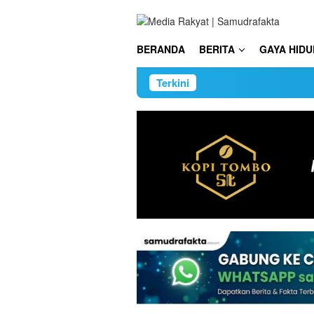
Loncat
ke
konten
BERANDA
BERITA
GAYA HIDU
Terkini
Wamen