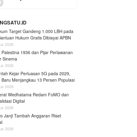
NGSATU.ID
um Target Gandeng 1.000 LBH pada
Bantuan Hukum Gratis Dibiayai APBN
us 2026
 Palestina 1936 dan Pijar Perlawanan
ar Sinema
us 2026
ntah Kejar Perluasan 5G pada 2029,
ni Baru Menjangkau 13 Persen Populasi
us 2026
erat Wedhatama Redam FoMO dan
lidasi Digital
us 2026
o Janji Tambah Anggaran Riset
al
us 2026