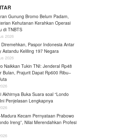
LITAR
ran Gunung Bromo Belum Padam,
erian Kehutanan Kerahkan Operasi
u di TNBTS
us 2026
 Diremehkan, Paspor Indonesia Antar
y Astandu Keliling 197 Negara
us 2026
o Naikkan Tukin TNI: Jenderal Rp48
r Bulan, Prajurit Dapat Rp600 Ribu–
Juta
 2026
i Akhirnya Buka Suara soal “Londo
 Ini Penjelasan Lengkapnya
 2026
-Madura Kecam Pernyataan Prabowo
ondo Ireng”, Nilai Merendahkan Profesi
 2026