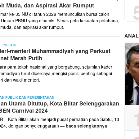
h Muda, dan Aspirasi Akar Rumput
mar ke-35 NU di tahun 2026 memunculkan bursa calon
 Umum PBNU yang dinamis. Simak peta kekuatan petahana,
 muda, dan aspirasi akar rumput.
ANAL
,
Edi
A
POLITIK
teri-menteri Muhammadiyah yang Perkuat
Pur
net Merah Putih
tara para tokoh nasional yang bergabung, sejumlah kader
madiyah turut dipercaya mengisi posisi penting sebagai
ri dan wakil menteri.
Edi
AN PUBLIK DAN PEMERINTAHAN
lan Utama Ditutup, Kota Blitar Selenggarakan
Pur
BEN Carnival 2024
R – Kota Blitar akan menjadi pusat perhatian pada Sabtu, 13
2024, dengan penyelenggaraan
— baca selengkapnya