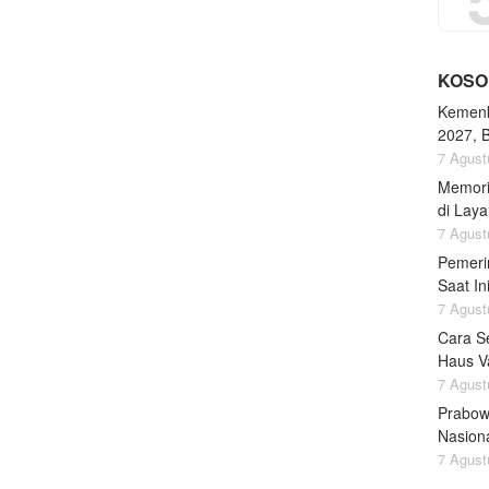
KOSO
Kemenk
2027, 
7 Agust
Memori
di Lay
7 Agust
Pemeri
Saat I
7 Agust
Cara S
Haus Va
7 Agust
Prabow
Nasion
7 Agust