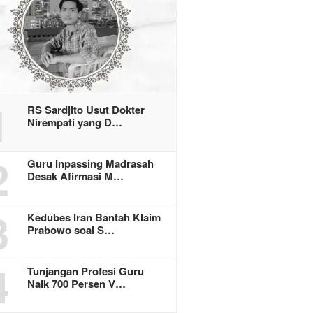
1
RS Sardjito Usut Dokter
Nirempati yang D…
2
Guru Inpassing Madrasah
Desak Afirmasi M…
3
Kedubes Iran Bantah Klaim
Prabowo soal S…
4
Tunjangan Profesi Guru
Naik 700 Persen V…