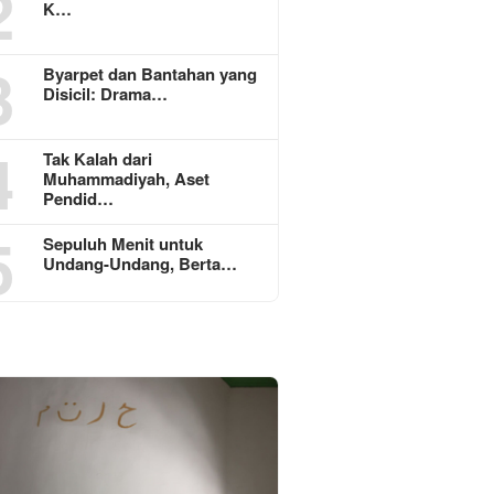
2
K…
3
Byarpet dan Bantahan yang
Disicil: Drama…
4
Tak Kalah dari
Muhammadiyah, Aset
Pendid…
5
Sepuluh Menit untuk
Undang-Undang, Berta…