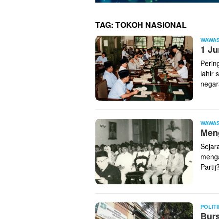
TAG:
TOKOH NASIONAL
WAWA
1 Ju
Perin
lahir
negar
WAWA
Men
Sejar
menga
Partij
POLITI
Bur