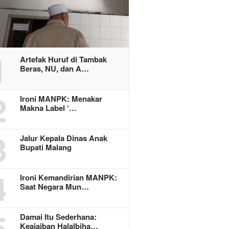
1
Artefak Huruf di Tambak
Beras, NU, dan A…
2
Ironi MANPK: Menakar
Makna Label ‘…
3
Jalur Kepala Dinas Anak
Bupati Malang
4
Ironi Kemandirian MANPK:
Saat Negara Mun…
5
Damai Itu Sederhana:
Keajaiban Halalbiha…