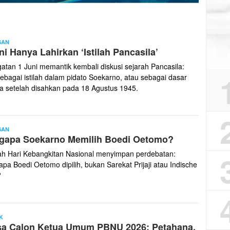
Faried
SAN
ni Hanya Lahirkan ‘Istilah Pancasila’
Wijdan
gatan 1 Juni memantik kembali diskusi sejarah Pancasila:
 sebagai istilah dalam pidato Soekarno, atau sebagai dasar
a setelah disahkan pada 18 Agustus 1945.
Faried
SAN
gapa Soekarno Memilih Boedi Oetomo?
Wijdan
ah Hari Kebangkitan Nasional menyimpan perdebatan:
pa Boedi Oetomo dipilih, bukan Sarekat Prijaji atau Indische
?
Faried
K
sa Calon Ketua Umum PBNU 2026: Petahana,
Wijdan