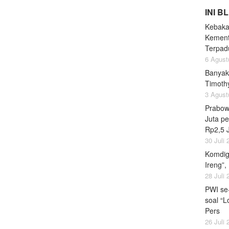
INI B
Kebaka
Kement
Terpad
6 Agust
Banyak
Timoth
3 Agust
Prabow
Juta pe
Rp2,5 
30 Juli
Komdig
Ireng”,
28 Juli
PWI se
soal “L
Pers
26 Juli