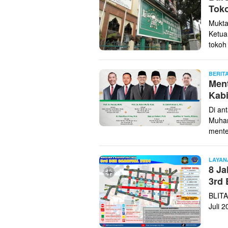
Toko
Mukta
Ketua
tokoh
BERIT
Men
Kabi
Di an
Muham
mente
LAYAN
8 Ja
3rd 
BLITA
Juli 