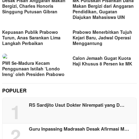
Desak Pisah Anggaran Makan
MK Putuskan Pisahkan Dana
Bergizi, Charles Honoris
Makan Bergizi dari Anggaran
Singgung Putusan Gibran
Pendidikan, Gugatan
Diajukan Mahasiswa UIN
Kepuasan Publik Prabowo
Prabowo Menerbitkan Tujuh
Turun, Anas Sarankan Lima
Kejari Baru, Jadwal Operasi
Langkah Perbaikan
Menggantung
Calon Jemaah Gugat Kuota
PWI Se-Madura Kecam
Haji Khusus 8 Persen ke MK
Penggunaan Istilah ‘Londo
Ireng’ oleh Presiden Prabowo
POPULER
1
RS Sardjito Usut Dokter Nirempati yang D…
2
Guru Inpassing Madrasah Desak Afirmasi M…