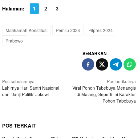
Halaman:
1
2
3
Mahkamah Konstitusi
Pemilu 2024
Pilpres 2024
Prabowo
SEBARKAN
Navigasi
Pos sebelumnya
Pos berikutnya
Lahirnya Hari Santri Nasional
Viral Pohon Tabebuya Menangis
pos
dan ‘Janji Politik’ Jokowi
di Malang, Seperti Ini Karakter
Pohon Tabebuya
POS TERKAIT