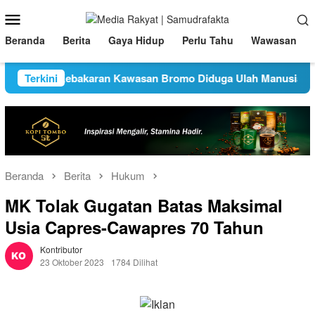
Loncat
Menu
ke
Mobile
konten
Beranda
Berita
Gaya Hidup
Perlu Tahu
Wawasan
yebab Kebakaran Kawasan Bromo Diduga Ulah Manusia
Terkini
Beranda
Berita
Hukum
MK Tolak Gugatan Batas Maksimal
Usia Capres-Cawapres 70 Tahun
Kontributor
23 Oktober 2023
1784 Dilihat