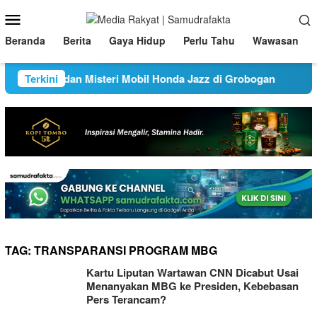
Loncat
Menu
ke
Mobile
konten
Beranda
Berita
Gaya Hidup
Perlu Tahu
Wawasan
ai Konter dan Misteri Mobil Honda Jazz di Grobogan
Terkini
Kem
TAG:
TRANSPARANSI PROGRAM MBG
Kartu Liputan Wartawan CNN Dicabut Usai
Menanyakan MBG ke Presiden, Kebebasan
Pers Terancam?