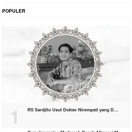
POPULER
1
RS Sardjito Usut Dokter Nirempati yang D…