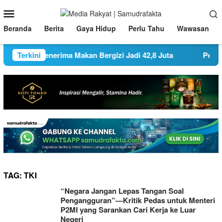
Loncat
Menu
ke
Mobile
konten
Beranda
Berita
Gaya Hidup
Perlu Tahu
Wawasan
anda, Penerima Makan Bergizi Jadi 42,8 Juta
Terkini
Pemkot Sur
TAG:
TKI
“Negara Jangan Lepas Tangan Soal
Pengangguran”—Kritik Pedas untuk Menteri
P2MI yang Sarankan Cari Kerja ke Luar
Negeri