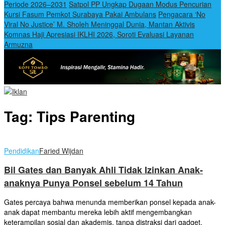
Periode 2026–2031
Satpol PP Ungkap Dugaan Modus Pencurian
Kursi Fasum Pemkot Surabaya Pakai Ambulans
Pengacara ‘No
Viral No Justice’ M. Sholeh Meninggal Dunia, Mantan Aktivis
Komnas Haji Apresiasi IKLHI 2026, Soroti Evaluasi Layanan
Armuzna
Tag:
Tips Parenting
Pendidikan
Faried Wijdan
Bil Gates dan Banyak Ahli Tidak Izinkan Anak-
anaknya Punya Ponsel sebelum 14 Tahun
Gates percaya bahwa menunda memberikan ponsel kepada anak-
anak dapat membantu mereka lebih aktif mengembangkan
keterampilan sosial dan akademis, tanpa distraksi dari gadget.