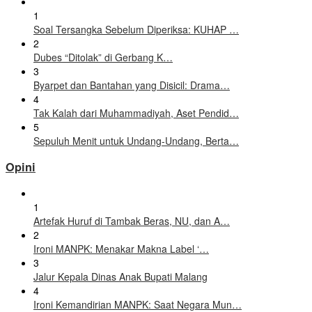
1
Soal Tersangka Sebelum Diperiksa: KUHAP …
2
Dubes “Ditolak” di Gerbang K…
3
Byarpet dan Bantahan yang Disicil: Drama…
4
Tak Kalah dari Muhammadiyah, Aset Pendid…
5
Sepuluh Menit untuk Undang-Undang, Berta…
Opini
1
Artefak Huruf di Tambak Beras, NU, dan A…
2
Ironi MANPK: Menakar Makna Label ‘…
3
Jalur Kepala Dinas Anak Bupati Malang
4
Ironi Kemandirian MANPK: Saat Negara Mun…