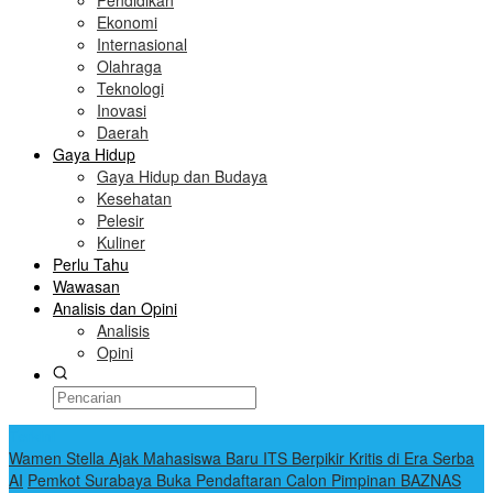
Pendidikan
Ekonomi
Internasional
Olahraga
Teknologi
Inovasi
Daerah
Gaya Hidup
Gaya Hidup dan Budaya
Kesehatan
Pelesir
Kuliner
Perlu Tahu
Wawasan
Analisis dan Opini
Analisis
Opini
Terkini
Wamen Stella Ajak Mahasiswa Baru ITS Berpikir Kritis di Era Serba
AI
Pemkot Surabaya Buka Pendaftaran Calon Pimpinan BAZNAS