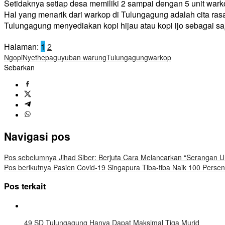
Setidaknya setiap desa memiliki 2 sampai dengan 5 unit warko
Hal yang menarik dari warkop di Tulungagung adalah cita ra
Tulungagung menyediakan kopi hijau atau kopi ijo sebagai sa
Halaman:
1
2
Ngopi
Nyethe
paguyuban warung
Tulungagung
warkop
Sebarkan
Navigasi pos
Pos sebelumnya
Jihad Siber: Berjuta Cara Melancarkan “Serangan 
Pos berikutnya
Pasien Covid-19 Singapura Tiba-tiba Naik 100 Perse
Pos terkait
49 SD Tulungagung Hanya Dapat Maksimal Tiga Murid