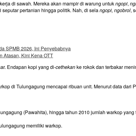
ekerja di sawah. Mereka akan mampir di warung untuk
ngopi
,
ng
eputar pertanian hingga politik. Nah, di sela
ngopi, ngobrol
, 
ada SPMB 2026, Ini Penyebabnya
an Atasan, Kini Kena OTT
sar. Endapan kopi yang di-
cethekan
ke rokok dan terbakar meni
warkop di Tulungagung mencapai ribuan unit. Menurut data dar
ungagung (Pawahita), hingga tahun 2010 jumlah warkop yang 
Tulungagung memiliki warkop.