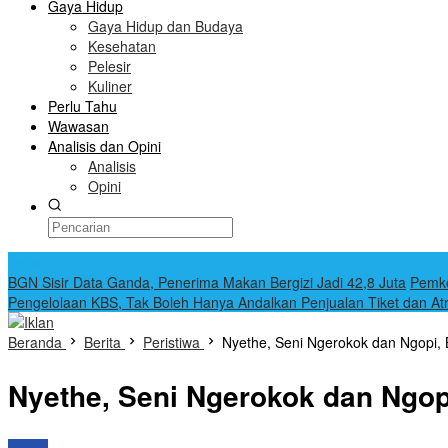
Gaya Hidup
Gaya Hidup dan Budaya
Kesehatan
Pelesir
Kuliner
Perlu Tahu
Wawasan
Analisis dan Opini
Analisis
Opini
Terkini
BGN Sisir Data Ganda, Penerima Makan Bergizi Jadi 42,8 Juta
Pemko
Pengelolaan KBS, Tak Boleh Hanya Andalkan Penjualan Tiket dan At
Beranda
Berita
Peristiwa
Nyethe, Seni Ngerokok dan Ngopi, 
Nyethe, Seni Ngerokok dan Ngopi