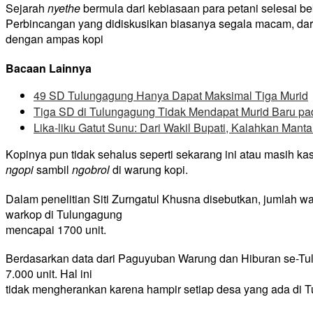
Sejarah
nyethe
bermula dari kebiasaan para petani selesai b
Perbincangan yang didiskusikan biasanya segala macam, dari s
dengan ampas kopi
Bacaan Lainnya
49 SD Tulungagung Hanya Dapat Maksimal Tiga Murid
Tiga SD di Tulungagung Tidak Mendapat Murid Baru p
Lika-liku Gatut Sunu: Dari Wakil Bupati, Kalahkan Mant
Kopinya pun tidak sehalus seperti sekarang ini atau masih ka
ngopi
sambil
ngobrol
di warung kopi.
Dalam penelitian Siti Zurngatul Khusna disebutkan, jumlah 
warkop di Tulungagung
mencapai 1700 unit.
Berdasarkan data dari Paguyuban Warung dan Hiburan se-Tul
7.000 unit. Hal ini
tidak mengherankan karena hampir setiap desa yang ada di 