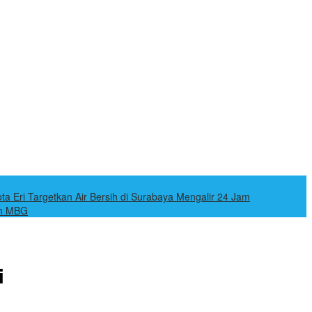
ota Eri Targetkan Air Bersih di Surabaya Mengalir 24 Jam
an MBG
i