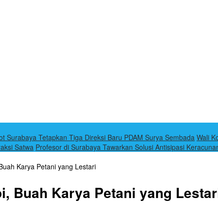
t Surabaya Tetapkan Tiga Direksi Baru PDAM Surya Sembada
Wali K
raksi Satwa
Profesor di Surabaya Tawarkan Solusi Antisipasi Keracun
Buah Karya Petani yang Lestari
, Buah Karya Petani yang Lestar