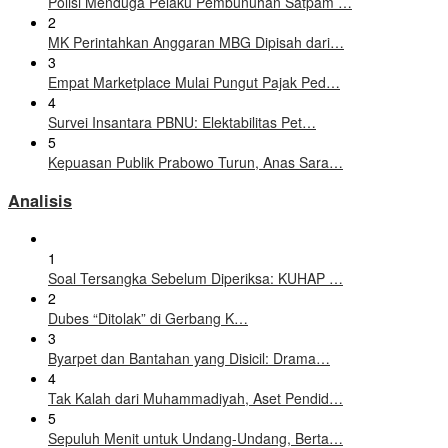
Polisi Menduga Pelaku Pembunuhan Satpam …
2
MK Perintahkan Anggaran MBG Dipisah dari…
3
Empat Marketplace Mulai Pungut Pajak Ped…
4
Survei Insantara PBNU: Elektabilitas Pet…
5
Kepuasan Publik Prabowo Turun, Anas Sara…
Analisis
1
Soal Tersangka Sebelum Diperiksa: KUHAP …
2
Dubes “Ditolak” di Gerbang K…
3
Byarpet dan Bantahan yang Disicil: Drama…
4
Tak Kalah dari Muhammadiyah, Aset Pendid…
5
Sepuluh Menit untuk Undang-Undang, Berta…