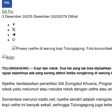
Edi Pur
3 Desember 2023
5 Desember 2023
2379 Dilihat
TULUNGAGUNG — Kopi dan rokok. Dua hal yang tak bisa dipisahkan d
ngopi
sepertinya ada yang kurang afdhol ketika nongkrong di warung 
Nyethe,
berdasarkan penelitian Siti Zurngatul Khusna, Progra
rokok yaitu melumuri atau melukis rokok dengan
cethe
atau am
Sementara menurut
rradio.net
, nyethe sendiri adalah mengol
kopi cethe ini banyak sekali, sehingga Tulungagung juga terk