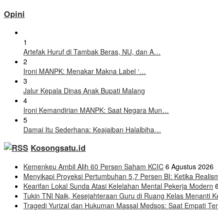
Opini
1
Artefak Huruf di Tambak Beras, NU, dan A…
2
Ironi MANPK: Menakar Makna Label ‘…
3
Jalur Kepala Dinas Anak Bupati Malang
4
Ironi Kemandirian MANPK: Saat Negara Mun…
5
Damai Itu Sederhana: Keajaiban Halalbiha…
Kosongsatu.id
Kemenkeu Ambil Alih 60 Persen Saham KCIC
6 Agustus 2026
Menyikapi Proyeksi Pertumbuhan 5,7 Persen BI: Ketika Real
Kearifan Lokal Sunda Atasi Kelelahan Mental Pekerja Modern
Tukin TNI Naik, Kesejahteraan Guru di Ruang Kelas Menanti K
Tragedi Yurizal dan Hukuman Massal Medsos: Saat Empati Teng