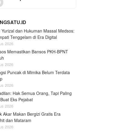
NGSATU.ID
i Yurizal dan Hukuman Massal Medsos:
pati Tenggelam di Era Digital
us 2026
sos Memastikan Bansos PKH-BPNT
tuh
us 2026
gsi Puncak di Mimika Belum Terdata
ap
us 2026
adilan: Hak Semua Orang, Tapi Paling
 Buat Eks Pejabat
us 2026
k Akar Makan Bergizi Gratis Era
hit dan Mataram
us 2026