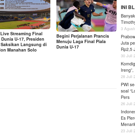
INI B
Banyak
Timoth
3 Agust
 Live Streaming Final
Begini Perjalanan Prancis
Prabow
a Dunia U-17, Presiden
Menuju Laga Final Piala
Juta pe
 Saksikan Langsung di
Dunia U-17
Rp2,5 
ion Manahan Solo
30 Juli
Komdig
Ireng”,
28 Juli
PWI se
soal “L
Pers
26 Juli
Indones
Es Pler
Menari
23 Juli