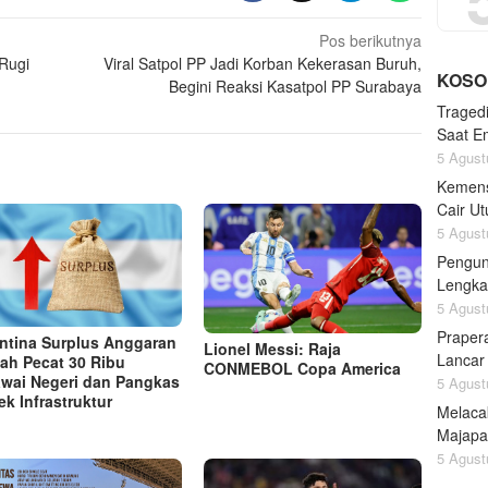
Pos berikutnya
Rugi
Viral Satpol PP Jadi Korban Kekerasan Buruh,
KOSO
Begini Reaksi Kasatpol PP Surabaya
Traged
Saat Em
5 Agust
Kemen
Cair U
5 Agust
Pengun
Lengk
5 Agust
Praper
ntina Surplus Anggaran
Lionel Messi: Raja
Lancar
lah Pecat 30 Ribu
CONMEBOL Copa America
wai Negeri dan Pangkas
5 Agust
ek Infrastruktur
Melaca
Majapa
5 Agust