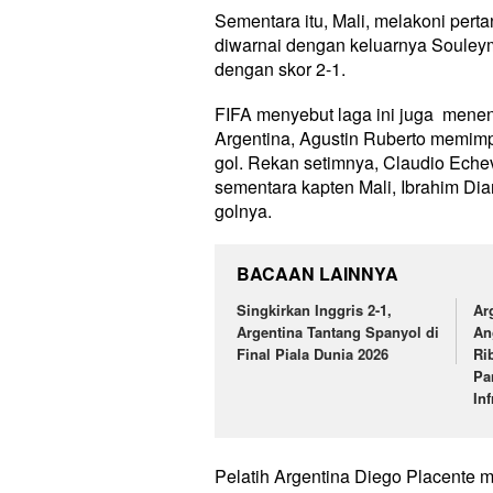
Sementara itu, Mali, melakoni per
diwarnai dengan keluarnya Souleym
dengan skor 2-1.
FIFA menyebut laga ini juga menen
Argentina, Agustin Ruberto memim
gol. Rekan setimnya, Claudio Echev
sementara kapten Mali, Ibrahim Di
golnya.
BACAAN LAINNYA
Singkirkan Inggris 2-1,
Ar
Argentina Tantang Spanyol di
An
Final Piala Dunia 2026
Ri
Pa
Inf
Pelatih Argentina Diego Placente m