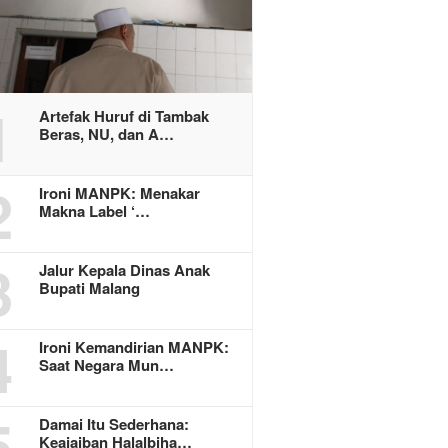
1
Artefak Huruf di Tambak
Beras, NU, dan A…
2
Ironi MANPK: Menakar
Makna Label ‘…
3
Jalur Kepala Dinas Anak
Bupati Malang
4
Ironi Kemandirian MANPK:
Saat Negara Mun…
5
Damai Itu Sederhana:
Keajaiban Halalbiha…