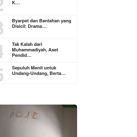
2
K…
3
Byarpet dan Bantahan yang
Disicil: Drama…
4
Tak Kalah dari
Muhammadiyah, Aset
Pendid…
5
Sepuluh Menit untuk
Undang-Undang, Berta…