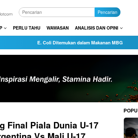
Pencarian
P
PERLU TAHU
WAWASAN
ANALISIS DAN OPINI
E. Coli Ditemukan dalam Makanan MBG
KPK Usut Se
POPU
g Final Piala Dunia U-17
rgentina Vs Mali U-17