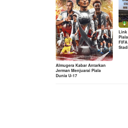
Link
Pial
FIFA
Stad
Almugera Kabar Antarkan
Jerman Menjuarai Piala
Dunia U-17