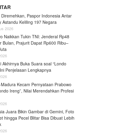
LITAR
 Diremehkan, Paspor Indonesia Antar
y Astandu Keliling 197 Negara
us 2026
o Naikkan Tukin TNI: Jenderal Rp48
r Bulan, Prajurit Dapat Rp600 Ribu–
Juta
 2026
i Akhirnya Buka Suara soal “Londo
 Ini Penjelasan Lengkapnya
 2026
-Madura Kecam Pernyataan Prabowo
ondo Ireng”, Nilai Merendahkan Profesi
 2026
ia Juara Bikin Gambar di Gemini, Foto
et hingga Pecel Blitar Bisa Dibuat Lebih
k
 2026