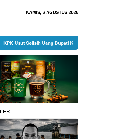
KAMIS, 6 AGUSTUS 2026
lisih Uang Bupati Kuansing untuk Menhut
Berkah Tukin 
LER