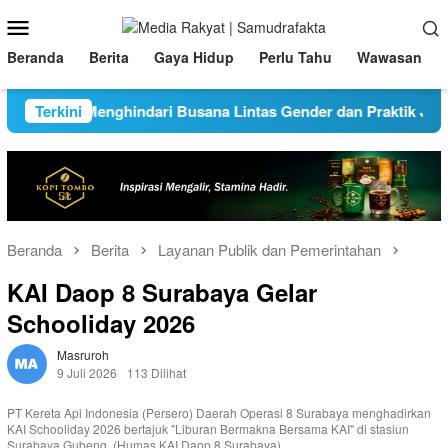
Loncat
Menu
ke
Mobile
konten
Beranda
Berita
Gaya Hidup
Perlu Tahu
Wawasan
uk Menghindari Busana Lintas Gender dan Praktik Judi Saat M
Terkini
Beranda
Berita
Layanan Publik dan Pemerintahan
KAI Daop 8 Surabaya Gelar
Schooliday 2026
Masruroh
9 Juli 2026
113 Dilihat
PT Kereta Api Indonesia (Persero) Daerah Operasi 8 Surabaya menghadirkan
KAI Schooliday 2026 bertajuk "Liburan Bermakna Bersama KAI" di stasiun
Surabaya Gubeng. (Humas KAI Daop 8 Surabaya)