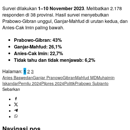
Survei dilakukan
1–10 November 2023
. Melibatkan 2.178
responden di 38 provinsi. Hasil survei menyebutkan
Prabowo-Gibran unggul, Ganjar-Mahfud di urutan kedua, dan
Anies-Cak Imin paling bawah.
Prabowo-Gibran: 43%
Ganjar-Mahfud: 26,1%
Anies-Cak Imin: 22,7%
Tidak tahu dan tidak menjawab: 6,2%
Halaman:
1
2
3
Anies Baswedan
Ganjar Pranowo
Gibran
Mahfud MD
Muhaimin
Iskandar
Pemilu 2024
Pilpres 2024
Politik
Prabowo Subianto
Sebarkan
Navigasi pos