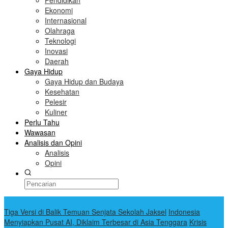
Pendidikan
Ekonomi
Internasional
Olahraga
Teknologi
Inovasi
Daerah
Gaya Hidup
Gaya Hidup dan Budaya
Kesehatan
Pelesir
Kuliner
Perlu Tahu
Wawasan
Analisis dan Opini
Analisis
Opini
Terkini
Tiga Versi di Balik Temuan Senjata Sekolah Jaksel
Indonesia
Menyiapkan Pusat AI, Diklaim Terbesar di Asia Tenggara
Krisis