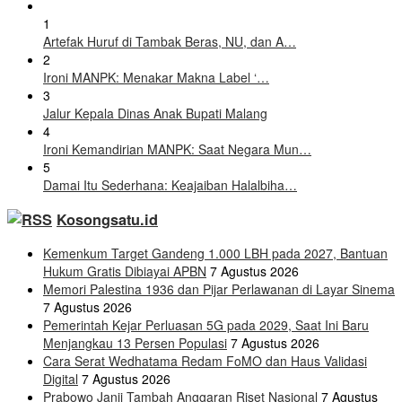
1
Artefak Huruf di Tambak Beras, NU, dan A…
2
Ironi MANPK: Menakar Makna Label ‘…
3
Jalur Kepala Dinas Anak Bupati Malang
4
Ironi Kemandirian MANPK: Saat Negara Mun…
5
Damai Itu Sederhana: Keajaiban Halalbiha…
Kosongsatu.id
Kemenkum Target Gandeng 1.000 LBH pada 2027, Bantuan
Hukum Gratis Dibiayai APBN
7 Agustus 2026
Memori Palestina 1936 dan Pijar Perlawanan di Layar Sinema
7 Agustus 2026
Pemerintah Kejar Perluasan 5G pada 2029, Saat Ini Baru
Menjangkau 13 Persen Populasi
7 Agustus 2026
Cara Serat Wedhatama Redam FoMO dan Haus Validasi
Digital
7 Agustus 2026
Prabowo Janji Tambah Anggaran Riset Nasional
7 Agustus