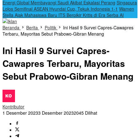
Energi Global Membayangi Saudi Akibat Eskalasi Perang
Singapura
Lolos Semifinal ASEAN Hyundai Cup, Tekuk Indonesia 1-1
Wamen
Stella Ajak Mahasiswa Baru ITS Berpikir Kritis di Era Serba AI
Beranda
Berita
Politik
Ini Hasil 9 Survei Capres-Cawapres
Terbaru, Mayoritas Sebut Prabowo-Gibran Menang
Ini Hasil 9 Survei Capres-
Cawapres Terbaru, Mayoritas
Sebut Prabowo-Gibran Menang
Kontributor
1 Desember 2023
3 Desember 2023
2045 Dilihat