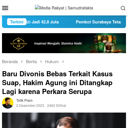
Loncat
Menu
ke
Mobile
konten
ergizi Jadi 42,8 Juta
Terkini
Pemkot Surabaya Tetapkan Tiga 
Beranda
Berita
Hukum
Baru Divonis Bebas Terkait Kasus
Suap, Hakim Agung ini Ditangkap
Lagi karena Perkara Serupa
Tofik Pram
2 Desember 2023
2463 Dilihat