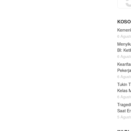
KOSO
Kemenk
6 Agust
Menyik
BI: Ke
6 Agust
Kearifa
Pekerj
6 Agust
Tukin 
Kelas 
6 Agust
Traged
Saat Em
5 Agust