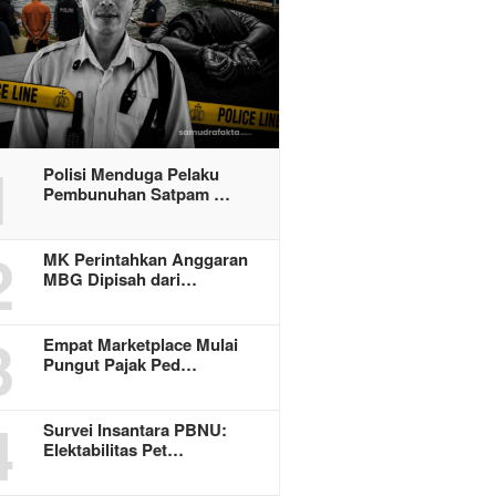
1
Polisi Menduga Pelaku
Pembunuhan Satpam …
2
MK Perintahkan Anggaran
MBG Dipisah dari…
3
Empat Marketplace Mulai
Pungut Pajak Ped…
4
Survei Insantara PBNU:
Elektabilitas Pet…