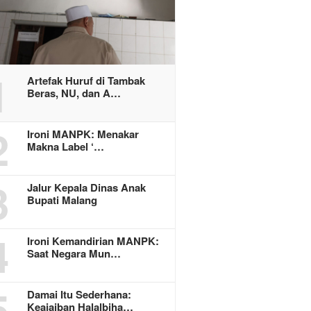
1
Artefak Huruf di Tambak
Beras, NU, dan A…
2
Ironi MANPK: Menakar
Makna Label ‘…
3
Jalur Kepala Dinas Anak
Bupati Malang
4
Ironi Kemandirian MANPK:
Saat Negara Mun…
5
Damai Itu Sederhana:
Keajaiban Halalbiha…