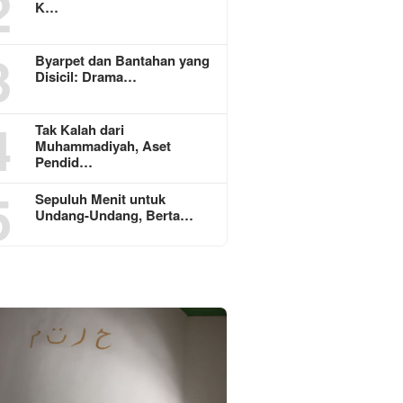
2
K…
3
Byarpet dan Bantahan yang
Disicil: Drama…
4
Tak Kalah dari
Muhammadiyah, Aset
Pendid…
5
Sepuluh Menit untuk
Undang-Undang, Berta…