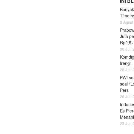
INI B
Banyak
Timoth
3 Agust
Prabow
Juta pe
Rp2,5 
30 Juli
Komdig
Ireng”,
28 Juli
PWI se
soal “L
Pers
26 Juli
Indones
Es Pler
Menari
23 Juli