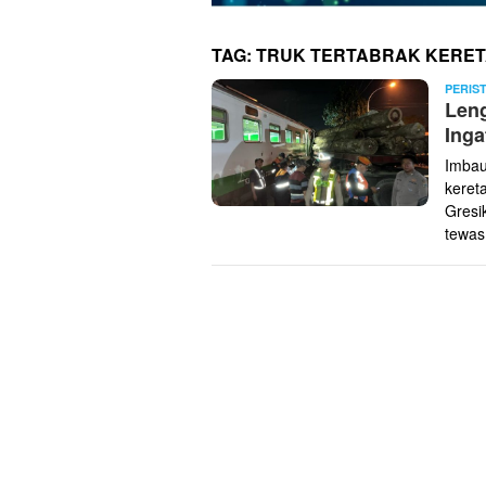
TAG:
TRUK TERTABRAK KERE
PERIS
Leng
Inga
Imbau
keret
Gresi
tewas