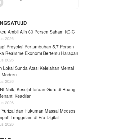
NGSATU.ID
eu Ambil Alih 60 Persen Saham KCIC
us 2026
api Proyeksi Pertumbuhan 5,7 Persen
tika Realisme Ekonomi Bertemu Harapan
us 2026
n Lokal Sunda Atasi Kelelahan Mental
a Modern
us 2026
TNI Naik, Kesejahteraan Guru di Ruang
Menanti Keadilan
us 2026
i Yurizal dan Hukuman Massal Medsos:
pati Tenggelam di Era Digital
us 2026