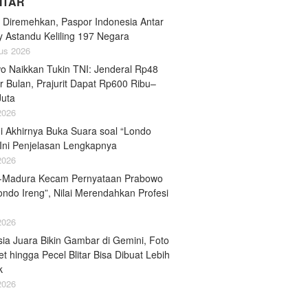
LITAR
 Diremehkan, Paspor Indonesia Antar
y Astandu Keliling 197 Negara
us 2026
o Naikkan Tukin TNI: Jenderal Rp48
r Bulan, Prajurit Dapat Rp600 Ribu–
Juta
 2026
i Akhirnya Buka Suara soal “Londo
 Ini Penjelasan Lengkapnya
 2026
-Madura Kecam Pernyataan Prabowo
ondo Ireng”, Nilai Merendahkan Profesi
 2026
ia Juara Bikin Gambar di Gemini, Foto
et hingga Pecel Blitar Bisa Dibuat Lebih
k
 2026