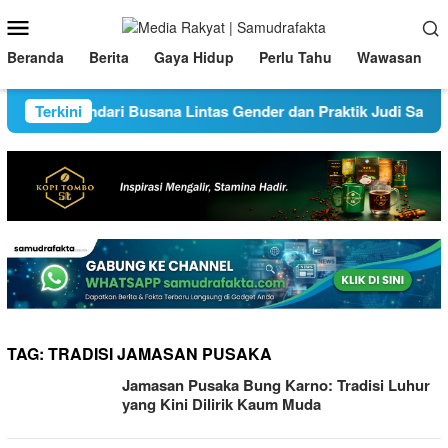
Loncat
Menu
ke
Mobile
konten
Beranda
Berita
Gaya Hidup
Perlu Tahu
Wawasan
nghindari Busana Lintas Gender dan Praktik Judi Saat Meray
Terkini
TAG:
TRADISI JAMASAN PUSAKA
Jamasan Pusaka Bung Karno: Tradisi Luhur
yang Kini Dilirik Kaum Muda