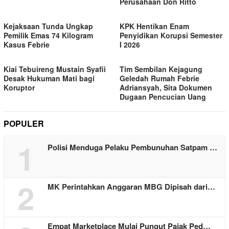
Perusahaan Don Ritto
Kejaksaan Tunda Ungkap
KPK Hentikan Enam
Pemilik Emas 74 Kilogram
Penyidikan Korupsi Semester
Kasus Febrie
I 2026
Kiai Tebuireng Mustain Syafii
Tim Sembilan Kejagung
Desak Hukuman Mati bagi
Geledah Rumah Febrie
Koruptor
Adriansyah, Sita Dokumen
Dugaan Pencucian Uang
POPULER
1
Polisi Menduga Pelaku Pembunuhan Satpam …
2
MK Perintahkan Anggaran MBG Dipisah dari…
Empat Marketplace Mulai Pungut Pajak Ped…