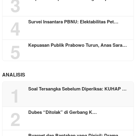
3
4
Survei Insantara PBNU: Elektabilitas Pet…
5
Kepuasan Publik Prabowo Turun, Anas Sara…
ANALISIS
1
Soal Tersangka Sebelum Diperiksa: KUHAP …
2
Dubes “Ditolak” di Gerbang K…
Byarpet dan Bantahan yang Disicil: Drama…