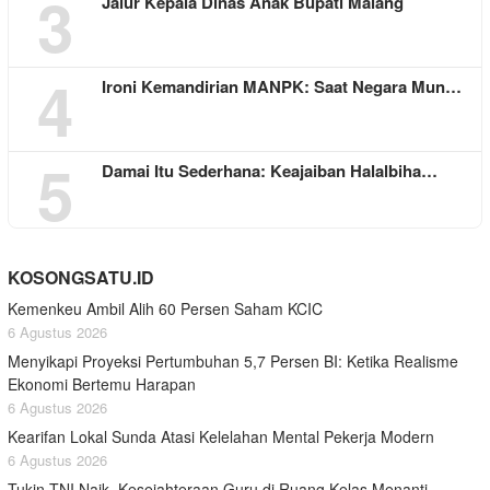
3
Jalur Kepala Dinas Anak Bupati Malang
4
Ironi Kemandirian MANPK: Saat Negara Mun…
5
Damai Itu Sederhana: Keajaiban Halalbiha…
KOSONGSATU.ID
Kemenkeu Ambil Alih 60 Persen Saham KCIC
6 Agustus 2026
Menyikapi Proyeksi Pertumbuhan 5,7 Persen BI: Ketika Realisme
Ekonomi Bertemu Harapan
6 Agustus 2026
Kearifan Lokal Sunda Atasi Kelelahan Mental Pekerja Modern
6 Agustus 2026
Tukin TNI Naik, Kesejahteraan Guru di Ruang Kelas Menanti