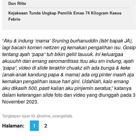
Don Ritto
Kejaksaan Tunda Ungkap Pemilik Emas 74 Kilogram Kasus
Febrie
“
Aku & indung ‘mama’ Sruning burhanuddin (Istri bapak JA),
lagi bacain komen netizen yg kemakan pengalihan isu. Gosip
tentang ayah “papa“ tuh bikin geliii tauuuk. Ini keluargaa
akuuuhh dan emang seromantiisss ituu aku sm indung, ayah
“papa”, video di slide terakhir chuakz sih ada bunga & keke
(anak-anak kandung papa & mama) ada org pinter masih aja
kemakan pengalihan issue hari gini. Udahlah, kalo emang
aku dikasih 500, pasti kalian aku pinjemin seratus
,” katanya
dalam keterangan
slide
foto dan video yang diunggah pada 3
November 2023.
Tangkapan layar IG: @celine_evangelista.
Halaman:
1
2