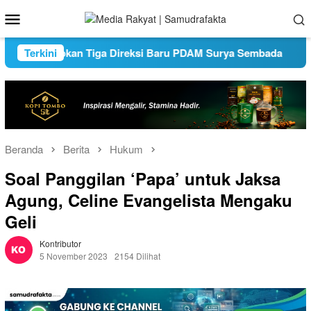
Loncat
Menu
ke
Mobile
konten
ya Tetapkan Tiga Direksi Baru PDAM Surya Sembada
Terkini
W
Beranda
Berita
Hukum
Soal Panggilan ‘Papa’ untuk Jaksa
Agung, Celine Evangelista Mengaku
Geli
Kontributor
5 November 2023
2154 Dilihat