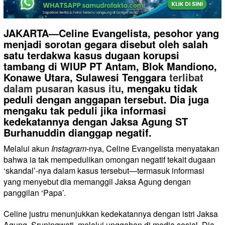
JAKARTA—Celine Evangelista, pesohor yang
menjadi sorotan gegara disebut oleh salah
satu terdakwa kasus dugaan korupsi
tambang di WIUP PT Antam, Blok Mandiono,
Konawe Utara, Sulawesi Tenggara
terlibat
dalam pusaran kasus itu
, mengaku tidak
peduli dengan anggapan tersebut. Dia juga
mengaku tak peduli jika informasi
kedekatannya dengan Jaksa Agung ST
Burhanuddin dianggap negatif.
Melalui akun
Instagram
-nya, Celine Evangelista menyatakan
bahwa ia tak mempedulikan omongan negatif tekait dugaan
‘skandal’-nya dalam kasus tersebut—termasuk informasi
yang menyebut dia memanggil Jaksa Agung dengan
panggilan ‘Papa’.
Celine justru menunjukkan kedekatannya dengan istri Jaksa
Agung, Sruningwati, melalui unggahan di media sosial. Dia