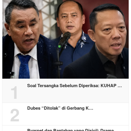
1
Soal Tersangka Sebelum Diperiksa: KUHAP …
2
Dubes “Ditolak” di Gerbang K…
Byarpet dan Bantahan yang Disicil: Drama…