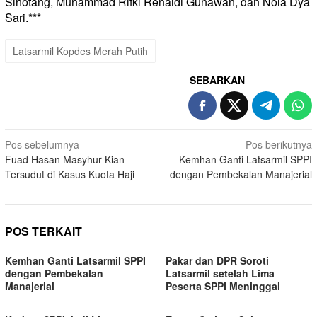
Sihotang, Muhammad Rifki Renaldi Gunawan, dan Nola Dya
Sari.***
Latsarmil Kopdes Merah Putih
SEBARKAN
Navigasi
Pos sebelumnya
Pos berikutnya
Fuad Hasan Masyhur Kian
Kemhan Ganti Latsarmil SPPI
pos
Tersudut di Kasus Kuota Haji
dengan Pembekalan Manajerial
POS TERKAIT
Kemhan Ganti Latsarmil SPPI
Pakar dan DPR Soroti
dengan Pembekalan
Latsarmil setelah Lima
Manajerial
Peserta SPPI Meninggal