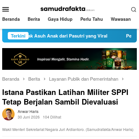
Loncat
Menu
ke
Mobile
konten
Beranda
Berita
Gaya Hidup
Perlu Tahu
Wawasan
ara Hak Asuh Anak dari Pasutri yang Viral
Terkini
Pemprov Jat
Beranda
Berita
Layanan Publik dan Pemerintahan
Istana Pastikan Latihan Militer SPPI
Tetap Berjalan Sambil Dievaluasi
Anwar Haris
30 Juni 2026
104 Dilihat
Wakil Menteri Sekretariat Negara Juri Ardiantoro. (Samudrafakta/Anwar Haris)