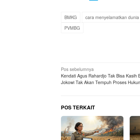
BMKG
cara menyelamatkan dunia
PVMBG
Navigasi
Pos sebelumnya
Kendati Agus Rahardjo Tak Bisa Kasih B
pos
Jokowi Tak Akan Tempuh Proses Huku
POS TERKAIT