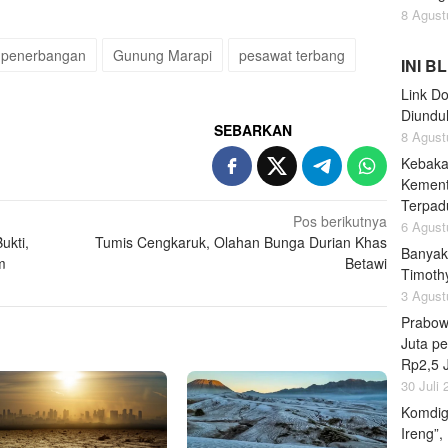
8 Agust
 penerbangan
Gunung Marapi
pesawat terbang
INI B
Link D
Diunduh
SEBARKAN
8 Agust
Kebaka
Kement
Terpad
Pos berikutnya
6 Agust
ukti,
Tumis Cengkaruk, Olahan Bunga Durian Khas
Banyak
m
Betawi
Timoth
3 Agust
Prabow
Juta pe
Rp2,5 
30 Juli
Komdig
Ireng”,