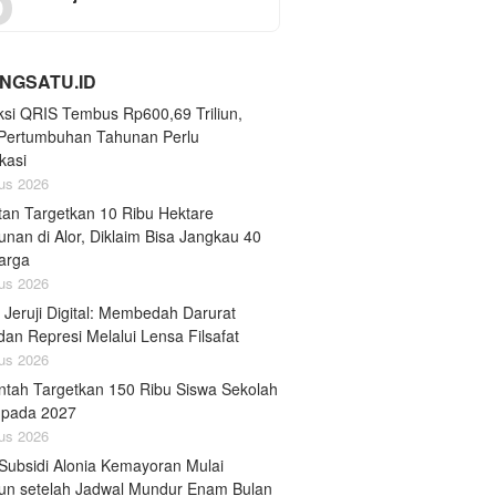
NGSATU.ID
ksi QRIS Tembus Rp600,69 Triliun,
Pertumbuhan Tahunan Perlu
ikasi
us 2026
an Targetkan 10 Ribu Hektare
nan di Alor, Diklaim Bisa Jangkau 40
arga
us 2026
k Jeruji Digital: Membedah Darurat
an Represi Melalui Lensa Filsafat
us 2026
ntah Targetkan 150 Ribu Siswa Sekolah
 pada 2027
us 2026
Subsidi Alonia Kemayoran Mulai
un setelah Jadwal Mundur Enam Bulan