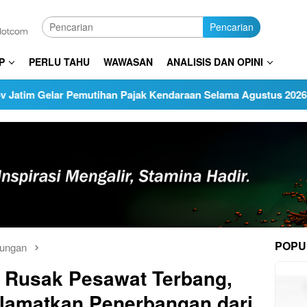
Pencarian
P
PERLU TAHU
WAWASAN
ANALISIS DAN OPINI
emutihan Pajak Kendaraan Selama Agustus 2026
Janji M
POPU
kungan
n Rusak Pesawat Terbang,
lamatkan Penerbangan dari