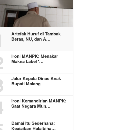
1
Artefak Huruf di Tambak
Beras, NU, dan A…
2
Ironi MANPK: Menakar
Makna Label ‘…
3
Jalur Kepala Dinas Anak
Bupati Malang
4
Ironi Kemandirian MANPK:
Saat Negara Mun…
5
Damai Itu Sederhana:
Keajaiban Halalbiha…