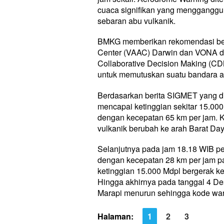
cuaca signifikan yang mengganggu 
sebaran abu vulkanik.
BMKG memberikan rekomendasi berd
Center (VAAC) Darwin dan VONA d
Collaborative Decision Making (C
untuk memutuskan suatu bandara ap
Berdasarkan berita SIGMET yang di
mencapai ketinggian sekitar 15.000
dengan kecepatan 65 km per jam. 
vulkanik berubah ke arah Barat Day
Selanjutnya pada jam 18.18 WIB pe
dengan kecepatan 28 km per jam pa
ketinggian 15.000 Mdpl bergerak k
Hingga akhirnya pada tanggal 4 De
Marapi menurun sehingga kode wa
Halaman:
1
2
3