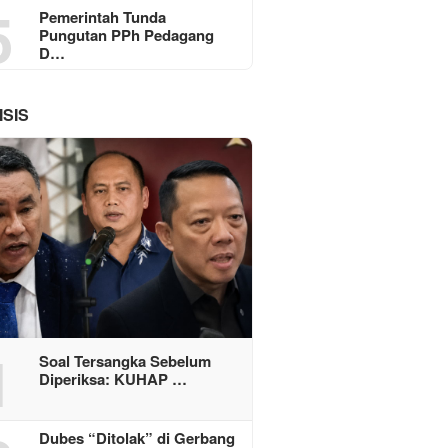
5
Pemerintah Tunda
Pungutan PPh Pedagang
D…
ISIS
1
Soal Tersangka Sebelum
Diperiksa: KUHAP …
Dubes “Ditolak” di Gerbang