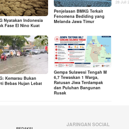
28 Juli
Penjelasan BMKG Terkait
Fenomena Bediding yang
 Nyatakan Indonesia
Melanda Jawa Timur
k Fase El Nino Kuat
Gempa Sulawesi Tengah M
6,7 Tewaskan 1 Warga,
G: Kemarau Bukan
Ratusan Jiwa Terdampak
rti Bebas Hujan Lebat
dan Puluhan Bangunan
Rusak
JARINGAN SOCIAL
REDAKSI