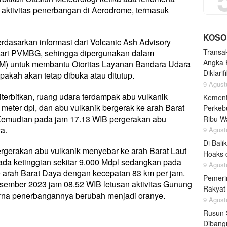
aktivitas penerbangan di Aerodrome, termasuk
KOSO
asarkan informasi dari Volcanic Ash Advisory
Transa
ari PVMBG, sehingga dipergunakan dalam
Angka 
DM) untuk membantu Otoritas Layanan Bandara Udara
Diklarif
akah akan tetap dibuka atau ditutup.
9 Agust
terbitkan, ruang udara terdampak abu vulkanik
Kement
 meter dpl, dan abu vulkanik bergerak ke arah Barat
Perkebu
Kemudian pada jam 17.13 WIB pergerakan abu
Ribu W
a.
9 Agust
Di Bali
rgerakan abu vulkanik menyebar ke arah Barat Laut
Hoaks d
da ketinggian sekitar 9.000 Mdpl sedangkan pada
9 Agust
e arah Barat Daya dengan kecepatan 83 km per jam.
Pemeri
sember 2023 jam 08.52 WIB letusan aktivitas Gunung
Rakyat
rna penerbangannya berubah menjadi oranye.
9 Agust
Rusun 
Dibang