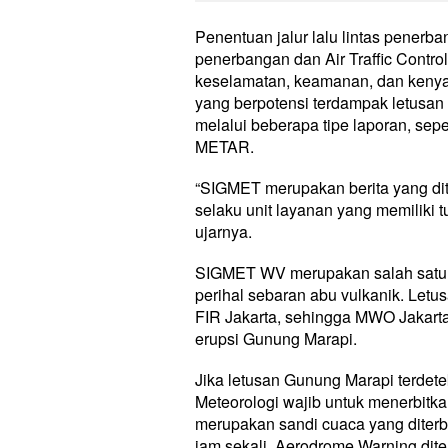
Penentuan jalur lalu lintas penerb
penerbangan dan Air Traffic Contro
keselamatan, keamanan, dan keny
yang berpotensi terdampak letusa
melalui beberapa tipe laporan, se
METAR.
“SIGMET merupakan berita yang dit
selaku unit layanan yang memiliki t
ujarnya.
SIGMET WV merupakan salah satu 
perihal sebaran abu vulkanik. Letu
FIR Jakarta, sehingga MWO Jakart
erupsi Gunung Marapi.
Jika letusan Gunung Marapi terdete
Meteorologi wajib untuk menerbi
merupakan sandi cuaca yang diterbi
jam sekali. Aerodrome Warning dite