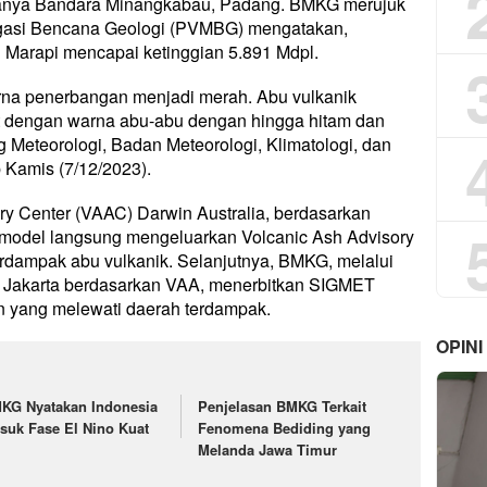
ukanya Bandara Minangkabau, Padang. BMKG merujuk
tigasi Bencana Geologi (PVMBG) mengatakan,
 Marapi mencapai ketinggian 5.891 Mdpl.
rna penerbangan menjadi merah. Abu vulkanik
at dengan warna abu-abu dengan hingga hitam dan
ng Meteorologi, Badan Meteorologi, Klimatologi, dan
 Kamis (7/12/2023).
ry Center (VAAC) Darwin Australia, berdasarkan
n model langsung mengeluarkan Volcanic Ash Advisory
erdampak abu vulkanik. Selanjutnya, BMKG, melalui
) Jakarta berdasarkan VAA, menerbitkan SIGMET
 yang melewati daerah terdampak.
OPINI
KG Nyatakan Indonesia
Penjelasan BMKG Terkait
suk Fase El Nino Kuat
Fenomena Bediding yang
Melanda Jawa Timur