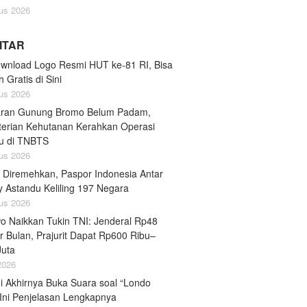
us 2026
LITAR
ownload Logo Resmi HUT ke-81 RI, Bisa
 Gratis di Sini
us 2026
ran Gunung Bromo Belum Padam,
erian Kehutanan Kerahkan Operasi
u di TNBTS
us 2026
 Diremehkan, Paspor Indonesia Antar
y Astandu Keliling 197 Negara
us 2026
o Naikkan Tukin TNI: Jenderal Rp48
r Bulan, Prajurit Dapat Rp600 Ribu–
Juta
 2026
i Akhirnya Buka Suara soal “Londo
 Ini Penjelasan Lengkapnya