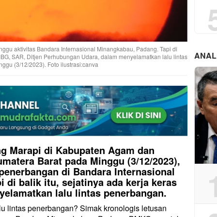
gu aktivitas Bandara Internasional Minangkabau, Padang. Tapi di
ANAL
VMBG, SAR, Ditjen Perhubungan Udara, dalam menyelamatkan lalu lintas
gu (3/12/2023). Foto ilustrasi:canva
g Marapi di Kabupaten Agam dan
matera Barat pada Minggu (3/12/2023),
penerbangan di Bandara Internasional
di balik itu, sejatinya ada kerja keras
elamatkan lalu lintas penerbangan.
 lintas penerbangan? Simak kronologis letusan