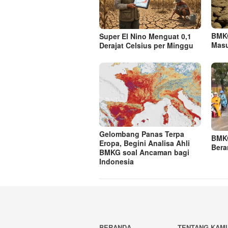
BMKG
Super El Nino Menguat 0,1
Masu
Derajat Celsius per Minggu
Gelombang Panas Terpa
BMK
Eropa, Begini Analisa Ahli
Bera
BMKG soal Ancaman bagi
Indonesia
BERANDA
TENTANG KAMI