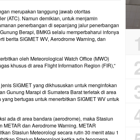
angan merupakan tanggung jawab otoritas
ller (ATC). Namun demikian, untuk menjamin
amanan penerbangan di sepanjang jalur penerbangan
n Gunung Berapi, BMKG selalu memperbaharui infonya
perti berita SIGMET WV, Aerodrome Warning, dan
erbitkan oleh Meteorological Watch Office (MWO)
ugas khusus di area Flight Information Region (FIR),”
jenis SIGMET yang dikhususkan untuk menginfokan
san Gunung Marapi di Sumatera Barat terletak di area
a yang bertugas untuk menerbitkan SIGMET WV untuk
ksi ada di area bandara (aerodrome), maka Stasiun
tkan METAR dan Aerodrome Warning. METAR
tkan Stasiun Meteorologi secara rutin 30 menit atau 1
rbitkan Stasiun Meteorologi ketika ada fenomena