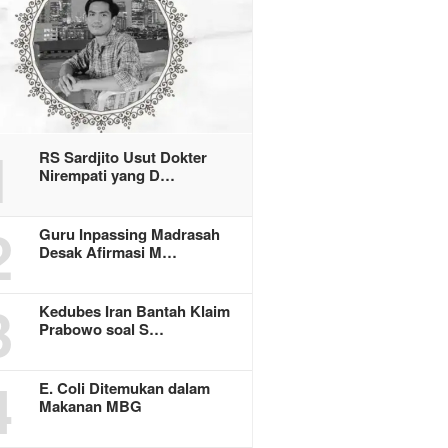
1
RS Sardjito Usut Dokter
Nirempati yang D…
2
Guru Inpassing Madrasah
Desak Afirmasi M…
3
Kedubes Iran Bantah Klaim
Prabowo soal S…
4
E. Coli Ditemukan dalam
Makanan MBG