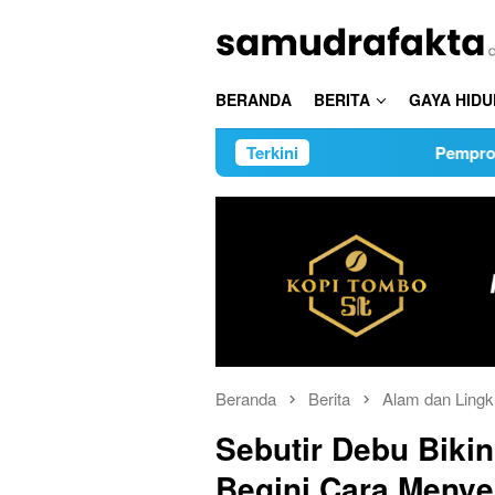
Loncat
ke
konten
BERANDA
BERITA
GAYA HIDU
Terkini
Pemprov Jatim Gelar P
Beranda
Berita
Alam dan Ling
Sebutir Debu Biki
Begini Cara Menye