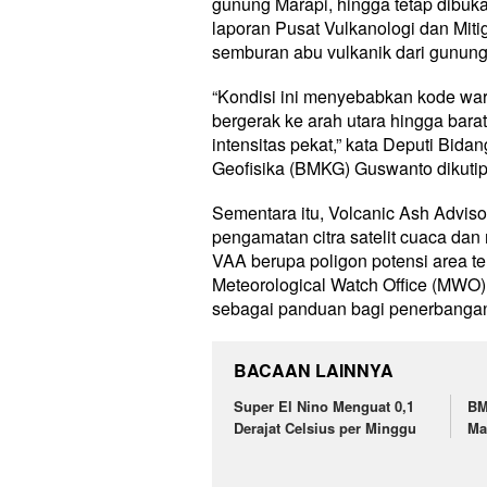
gunung Marapi, hingga tetap dib
laporan Pusat Vulkanologi dan Mi
semburan abu vulkanik dari gunung
“Kondisi ini menyebabkan kode wa
bergerak ke arah utara hingga bar
intensitas pekat,” kata Deputi Bida
Geofisika (BMKG) Guswanto dikutip
Sementara itu, Volcanic Ash Adviso
pengamatan citra satelit cuaca da
VAA berupa poligon potensi area t
Meteorological Watch Office (MWO
sebagai panduan bagi penerbangan
BACAAN LAINNYA
Super El Nino Menguat 0,1
BM
Derajat Celsius per Minggu
Ma