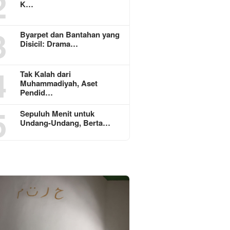
2
K…
3
Byarpet dan Bantahan yang
Disicil: Drama…
4
Tak Kalah dari
Muhammadiyah, Aset
Pendid…
5
Sepuluh Menit untuk
Undang-Undang, Berta…