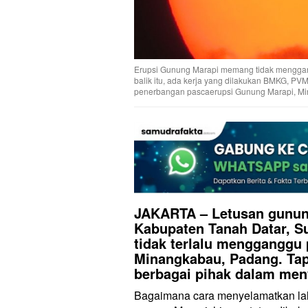
Erupsi Gunung Marapi memang tidak menggang
balik itu, ada kerja yang dilakukan BMKG, P
penerbangan pascaerupsi Gunung Marapi, Ming
JAKARTA –
Letusan gunun
Kabupaten Tanah Datar, Su
tidak terlalu mengganggu 
Minangkabau, Padang. Tapi 
berbagai pihak dalam meny
Bagaimana cara menyelamatkan lalu