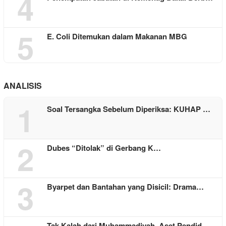
4
5
E. Coli Ditemukan dalam Makanan MBG
ANALISIS
1
Soal Tersangka Sebelum Diperiksa: KUHAP …
2
Dubes “Ditolak” di Gerbang K…
3
Byarpet dan Bantahan yang Disicil: Drama…
Tak Kalah dari Muhammadiyah, Aset Pendid…