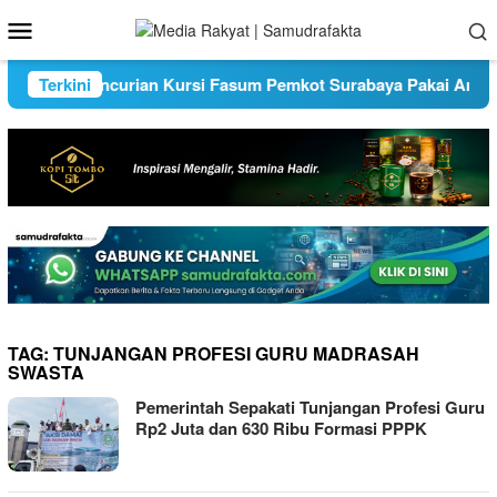
Loncat
Menu
ke
Mobile
konten
us Pencurian Kursi Fasum Pemkot Surabaya Pakai Ambulans
Terkini
TAG:
TUNJANGAN PROFESI GURU MADRASAH
SWASTA
Pemerintah Sepakati Tunjangan Profesi Guru
Rp2 Juta dan 630 Ribu Formasi PPPK