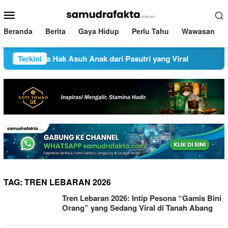
Loncat
Menu
ke
Mobile
konten
Beranda
Berita
Gaya Hidup
Perlu Tahu
Wawasan
 Sementara Hak Asuh Anak dari Pasutri yang Viral
Terkini
Pemp
TAG:
TREN LEBARAN 2026
Tren Lebaran 2026: Intip Pesona “Gamis Bini
Orang” yang Sedang Viral di Tanah Abang