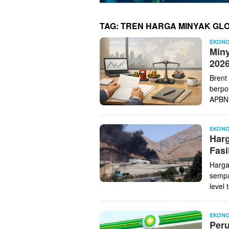
TAG:
TREN HARGA MINYAK GL
EKONO
Miny
202
Brent 
berpo
APBN
EKONO
Harg
Fasi
Harga
sempa
level 
EKONO
Per