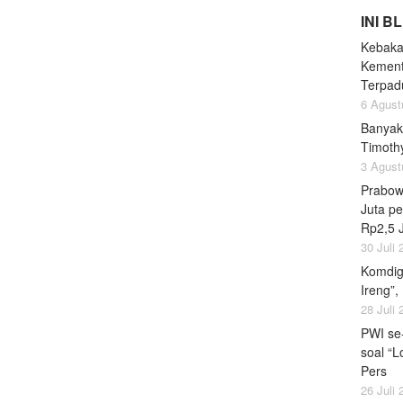
INI B
Kebaka
Kement
Terpad
6 Agust
Banyak
Timoth
3 Agust
Prabow
Juta pe
Rp2,5 
30 Juli
Komdig
Ireng”,
28 Juli
PWI se
soal “L
Pers
26 Juli