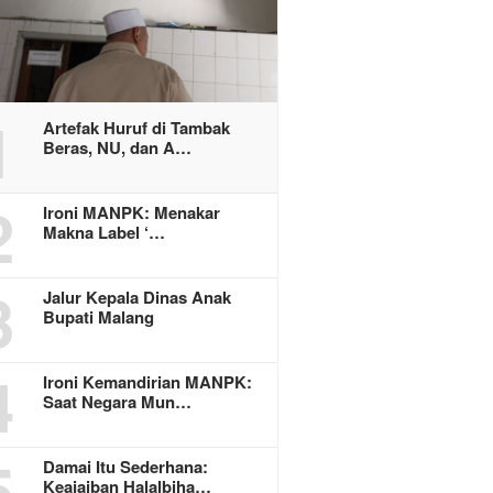
1
Artefak Huruf di Tambak
Beras, NU, dan A…
2
Ironi MANPK: Menakar
Makna Label ‘…
3
Jalur Kepala Dinas Anak
Bupati Malang
4
Ironi Kemandirian MANPK:
Saat Negara Mun…
5
Damai Itu Sederhana:
Keajaiban Halalbiha…