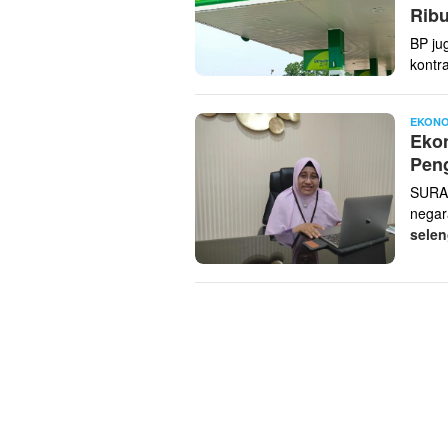
Ribu
BP ju
kontra
EKONO
Ekon
Pen
SURAB
negar
sele