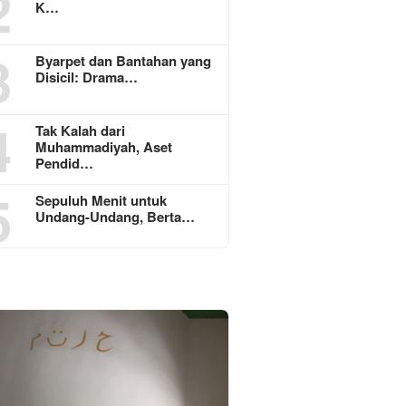
2
K…
3
Byarpet dan Bantahan yang
Disicil: Drama…
4
Tak Kalah dari
Muhammadiyah, Aset
Pendid…
5
Sepuluh Menit untuk
Undang-Undang, Berta…