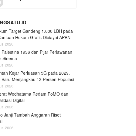
NGSATU.ID
um Target Gandeng 1.000 LBH pada
Bantuan Hukum Gratis Dibiayai APBN
us 2026
 Palestina 1936 dan Pijar Perlawanan
ar Sinema
us 2026
ntah Kejar Perluasan 5G pada 2029,
ni Baru Menjangkau 13 Persen Populasi
us 2026
erat Wedhatama Redam FoMO dan
lidasi Digital
us 2026
o Janji Tambah Anggaran Riset
al
us 2026