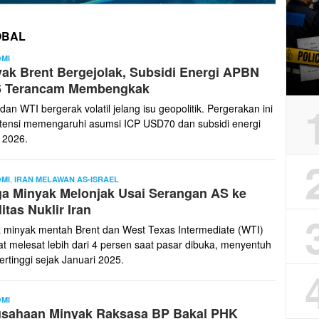
OBAL
Andreansyah
MI
ak Brent Bergejolak, Subsidi Energi APBN
Firdaus
6 Terancam Membengkak
dan WTI bergerak volatil jelang isu geopolitik. Pergerakan ini
tensi memengaruhi asumsi ICP USD70 dan subsidi energi
 2026.
,
Kontributor
MI
IRAN MELAWAN AS-ISRAEL
a Minyak Melonjak Usai Serangan AS ke
litas Nuklir Iran
 minyak mentah Brent dan West Texas Intermediate (WTI)
t melesat lebih dari 4 persen saat pasar dibuka, menyentuh
tertinggi sejak Januari 2025.
Redaksi
MI
usahaan Minyak Raksasa BP Bakal PHK
Samudrafakta