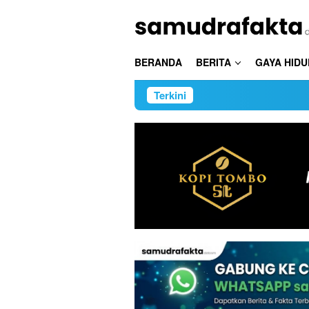
Loncat
ke
konten
BERANDA
BERITA
GAYA HIDU
Terkini
Wa