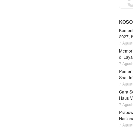
KOSO
Kemenk
2027, 
7 Agust
Memori
di Lay
7 Agust
Pemeri
Saat I
7 Agust
Cara S
Haus Va
7 Agust
Prabow
Nasion
7 Agust