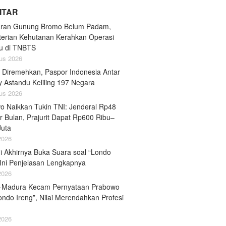
LITAR
ran Gunung Bromo Belum Padam,
erian Kehutanan Kerahkan Operasi
u di TNBTS
us 2026
 Diremehkan, Paspor Indonesia Antar
y Astandu Keliling 197 Negara
us 2026
o Naikkan Tukin TNI: Jenderal Rp48
r Bulan, Prajurit Dapat Rp600 Ribu–
Juta
 2026
i Akhirnya Buka Suara soal “Londo
 Ini Penjelasan Lengkapnya
 2026
-Madura Kecam Pernyataan Prabowo
ondo Ireng”, Nilai Merendahkan Profesi
 2026