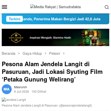
Loncat
Menu
ke
Mobile
konten
ir Data Ganda, Penerima Makan Bergizi Jadi 42,8 Juta
Terkini
P
Beranda
Gaya Hidup
Pelesir
Pesona Alam Jendela Langit di
Pasuruan, Jadi Lokasi Syuting Film
‘Petaka Gunung Welirang’
Masruroh
6 Juli 2026
150 Dilihat
Pesona Alam Jendela Langit di Pasuruan. (@pesonajendelalangit)