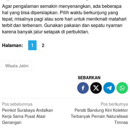
Agar pengalaman semakin menyenangkan, ada beberapa
hal yang bisa dipersiapkan. Pilih waktu berkunjung yang
tepat, misalnya pagi atau sore hari untuk menikmati matahari
terbit dan terbenam. Gunakan pakaian dan sepatu nyaman
karena banyak jalur setapak di perbukitan.
Halaman:
1
2
Wisata Jatim
SEBARKAN
Navigasi
Pos sebelumnya
Pos berikutnya
Pemkot Surabaya Andalkan
Persib Bandung Kini Kolektor
pos
Kerja Sama Pusat Atasi
Terbanyak Pemain Naturalisasi
Genangan
Timnas